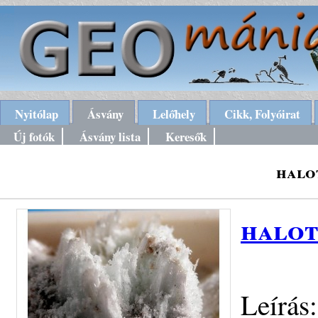
Nyitólap
Ásvány
Lelőhely
Cikk, Folyóirat
Új fotók
Ásvány lista
Keresők
halo
halot
Leírás: