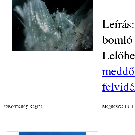
Leírás
bomló 
Lelőhe
meddőh
felvid
©Körmendy Regina
Megnézve: 1811