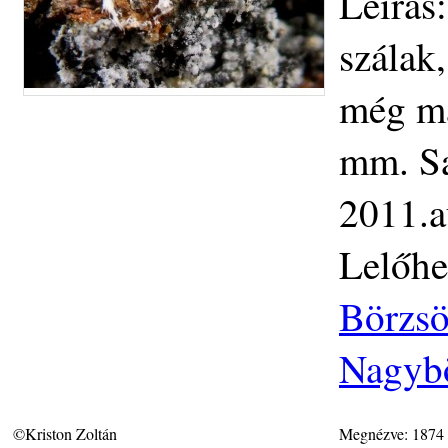
Leírás
szálak
még ma
mm. Saj
2011.a
Lelőhe
Börzsö
Nagybö
©Kriston Zoltán
Megnézve: 1874