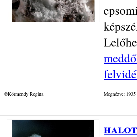
epsomi
képszé
Lelőhe
meddőh
felvid
©Körmendy Regina
Megnézve: 1935
halot