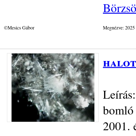
Börzs
©Mesics Gábor
Megnézve: 2025
halot
Leírás
bomló 
2001. 