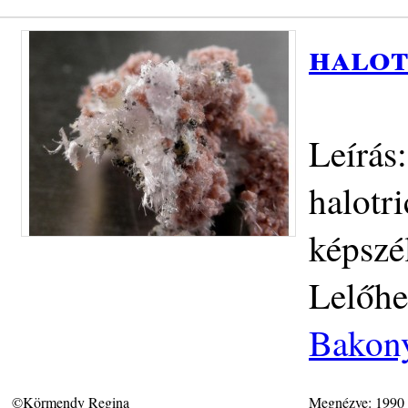
halot
Leírás:
halotr
képszé
Lelőhe
Bakony
©Körmendy Regina
Megnézve: 1990