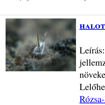
halot
Leírás:
jellem
növeke
Lelőhe
Rózsa-