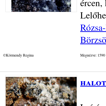
ércen,
Lelőhe
Rózsa-
Börzs
©Körmendy Regina
Megnézve: 1590
halot