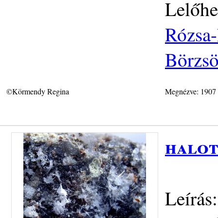
Lelőhe
Rózsa-
Börzs
©Körmendy Regina
Megnézve: 1907
halot
Leírás