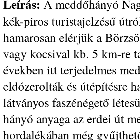
Leírás:
A meddőhányó Nagy
kék-piros turistajelzésű útr
hamarosan elérjük a Börzsö
vagy kocsival kb. 5 km-re t
években itt terjedelmes me
eldózerolták és útépítésre h
látványos faszénégető létes
hányó anyaga az erdei út me
hordalékában még gyűjthet