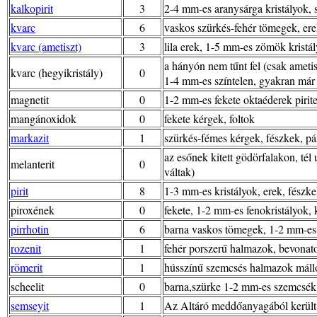
kalkopirit
3
2-4 mm-es aranysárga kristályok,
kvarc
6
vaskos szürkés-fehér tömegek, erek
kvarc (ametiszt)
3
lila erek, 1-5 mm-es zömök kristá
a hányón nem tűnt fel (csak ameti
kvarc (hegyikristály)
0
1-4 mm-es színtelen, gyakran már t
magnetit
0
1-2 mm-es fekete oktaéderek pirit
mangánoxidok
0
fekete kérgek, foltok
markazit
1
szürkés-fémes kérgek, fészkek, 
az esőnek kitett gödörfalakon, tél
melanterit
0
váltak)
pirit
8
1-3 mm-es kristályok, erek, fészk
piroxének
0
fekete, 1-2 mm-es fenokristályok, 
pirrhotin
6
barna vaskos tömegek, 1-2 mm-es v
rozenit
1
fehér porszerű halmazok, bevonat
römerit
1
hússzínű szemcsés halmazok máll
scheelit
0
barna,szürke 1-2 mm-es szemcsék,
semseyit
1
Az Altáró meddőanyagából került el