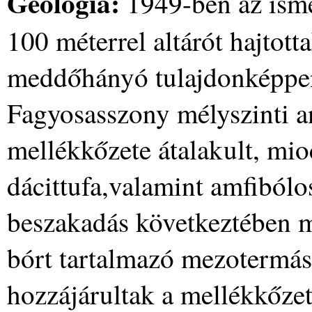
Geológia:
1949-ben az ismer
100 méterrel altárót hajtot
meddőhányó tulajdonképpen
Fagyosasszony mélyszinti an
mellékkőzete átalakult, mio
dácittufa,valamint amfibólo
beszakadás következtében 
bórt tartalmazó mezotermá
hozzájárultak a mellékkőzet 