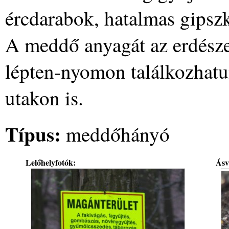
ércdarabok, hatalmas gipszk
A meddő anyagát az erdészet 
lépten-nyomon találkozhatu
utakon is.
Típus:
meddőhányó
Lelőhelyfotók:
Ásv