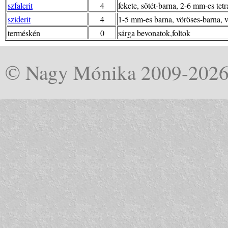
szfalerit
4
fekete, sötét-barna, 2-6 mm-es tet
sziderit
4
1-5 mm-es barna, vöröses-barna, v
terméskén
0
sárga bevonatok,foltok
© Nagy Mónika 2009-202