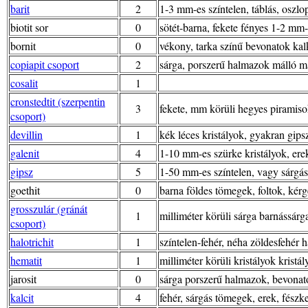
barit
2
1-3 mm-es színtelen, táblás, oszlo
biotit sor
0
sötét-barna, fekete fényes 1-2 mm-e
bornit
0
vékony, tarka színű bevonatok kal
copiapit csoport
2
sárga, porszerű halmazok málló m
cosalit
1
cronstedtit (szerpentin
3
fekete, mm körüli hegyes piramis
csoport)
devillin
1
kék léces kristályok, gyakran gip
galenit
4
1-10 mm-es szürke kristályok, ere
gipsz
5
1-50 mm-es színtelen, vagy sárgás-
goethit
0
barna földes tömegek, foltok, kér
grosszulár (gránát
1
milliméter körüli sárga barnássárg
csoport)
halotrichit
1
színtelen-fehér, néha zöldesfehér 
hematit
1
milliméter körüli kristályok kris
jarosit
0
sárga porszerű halmazok, bevonat
kalcit
4
fehér, sárgás tömegek, erek, fész