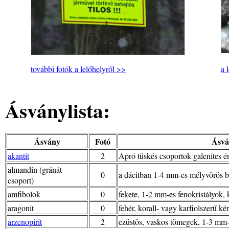
további fotók a lelőhelyről >>
a 
Ásványlista:
Ásvány
Fotó
Ásvá
akantit
2
Apró tüskés csoportok galenites é
almandin (gránát
0
a dácitban 1-4 mm-es mélyvörös be
csoport)
amfibolok
0
fekete, 1-2 mm-es fenokristályok, 
aragonit
0
fehér, korall- vagy karfiolszerű ké
arzenopirit
2
ezüstös, vaskos tömegek, 1-3 mm-e