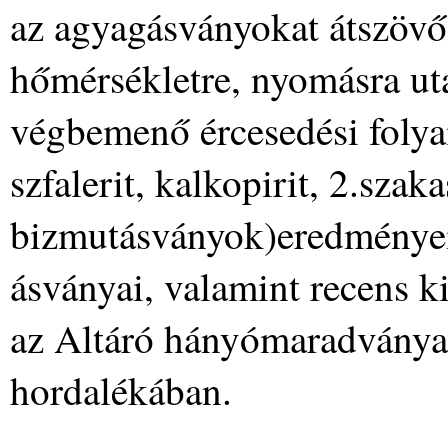
az agyagásványokat átszövő
hőmérsékletre, nyomásra ut
végbemenő ércesedési folyam
szfalerit, kalkopirit, 2.szaka
bizmutásványok)eredményei 
ásványai, valamint recens k
az Altáró hányómaradványai
hordalékában.