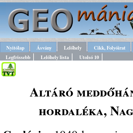
Nyitólap
Ásvány
Lelőhely
Cikk, Folyóirat
Legfrissebb
Lelőhely lista
Utolsó 10
Altáró meddőhán
hordaléka, Na