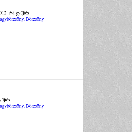
012. évi gyűjtés
Nagybörzsöny, Börzsöny
yűjtés
Nagybörzsöny, Börzsöny