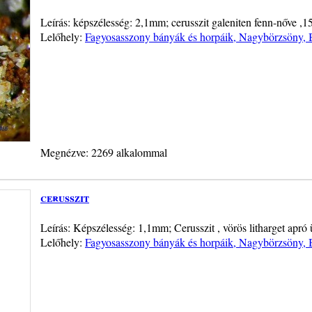
Leírás: képszélesség: 2,1mm; cerusszit galeniten fenn-nőve ,15
Lelőhely:
Fagyosasszony bányák és horpáik, Nagybörzsöny,
Megnézve: 2269 alkalommal
cerusszit
Leírás: Képszélesség: 1,1mm; Cerusszit , vörös litharget apró
Lelőhely:
Fagyosasszony bányák és horpáik, Nagybörzsöny,