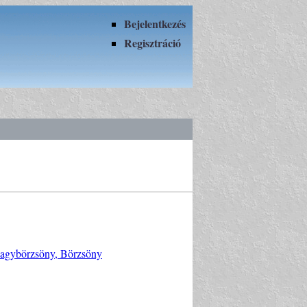
Bejelentkezés
Regisztráció
Nagybörzsöny, Börzsöny