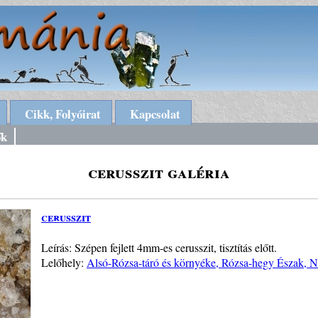
Cikk, Folyóirat
Kapcsolat
ők
cerusszit galéria
cerusszit
Leírás: Szépen fejlett 4mm-es cerusszit, tisztítás előtt.
Lelőhely:
Alsó-Rózsa-táró és környéke, Rózsa-hegy Észak, 