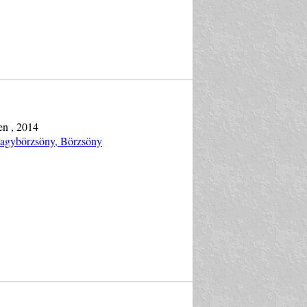
en , 2014
Nagybörzsöny, Börzsöny