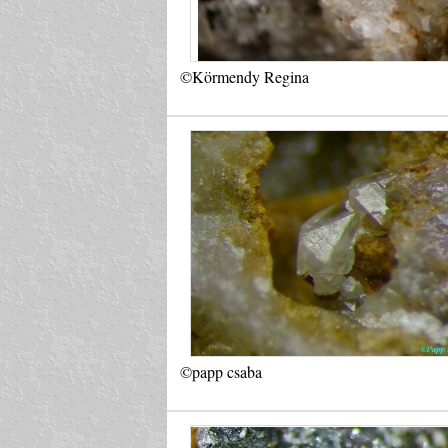
©Körmendy Regina
©papp csaba