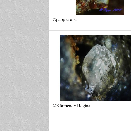
©papp csaba
©Körmendy Regina