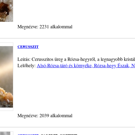
Megnézve: 2231 alkalommal
cerusszit
Leírás: Cerusszitos üreg a Rózsa-hegyről, a legnagyobb kristá
Lelőhely:
Alsó-Rózsa-táró és környéke, Rózsa-hegy Észak, 
Megnézve: 2039 alkalommal
cerusszit
, galenit, goethit