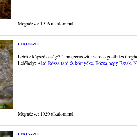
Megnézve: 1916 alkalommal
cerusszit
Leírás: képszélesség:3,1mm;cerusszit kvarcos goethites üregb
Lelőhely:
Alsó-Rózsa-táró és környéke, Rózsa-hegy Észak, 
Megnézve: 1929 alkalommal
cerusszit