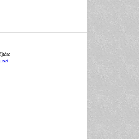
űjtése
arszt