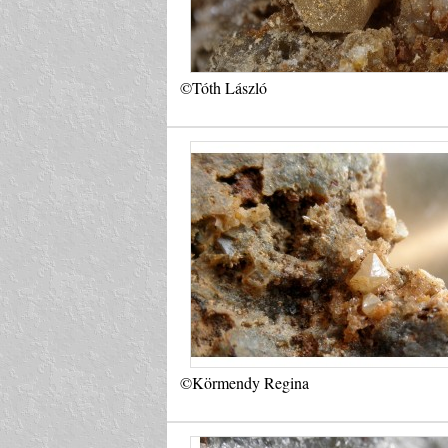
©Tóth László
©Körmendy Regina