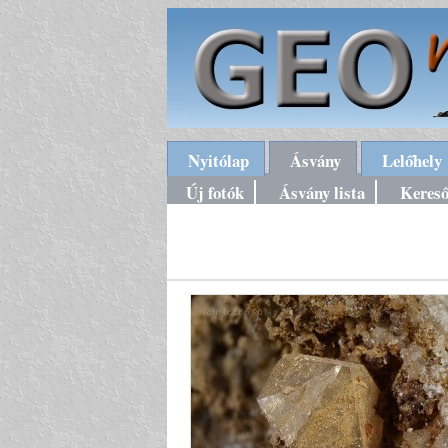
Nyitólap
Ásvány
Lelőhely
Új fotók
Ásvány lista
Keres