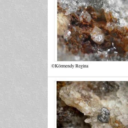
©Körmendy Regina