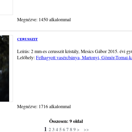
Megnézve: 1450 alkalommal
cerusszit
Leírás: 2 mm-es cerusszit kristály, Mesics Gábor 2015. évi gy
Lelőhely:
Felhagyott vasércbánya, Martonyi, Gömör-Tornai-k
Megnézve: 1716 alkalommal
Összesen: 9 oldal
1
2
3
4
5
6
7
8
9
>
>>