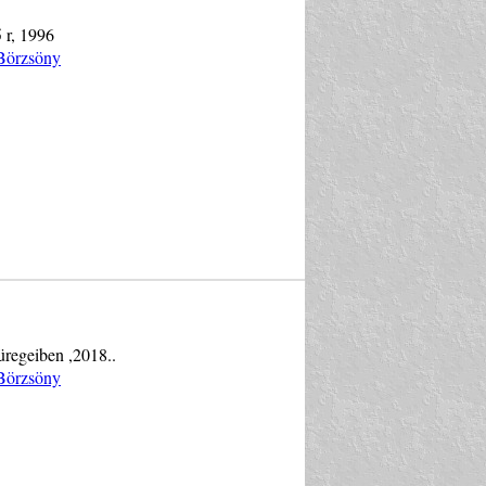
 r, 1996
 Börzsöny
 üregeiben ,2018..
 Börzsöny