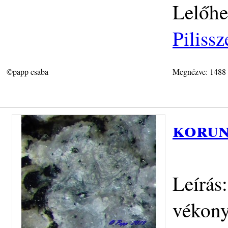
Lelőhe
Piliss
©papp csaba
Megnézve: 1488
korun
Leírás
vékony