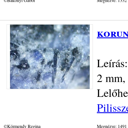
©Bakonyi Gábor
Megnézve: 1332
korun
Leírás
2 mm, 
Lelőhe
Piliss
©Körmendy Regina
Megnézve: 1491