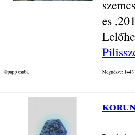
szemcs
es ,201
Lelőhe
Piliss
©papp csaba
Megnézve: 1443
korun