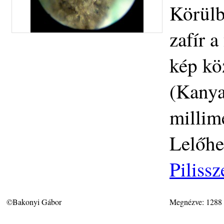
Körülb
zafír a
kép köz
(Kanya
millim
Lelőhe
Piliss
©Bakonyi Gábor
Megnézve: 1288