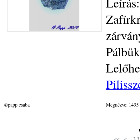
Leírás
Zafírkr
zárván
Pálbük
Lelőhe
Piliss
©papp csaba
Megnézve: 1495
<<
<
...
2
3