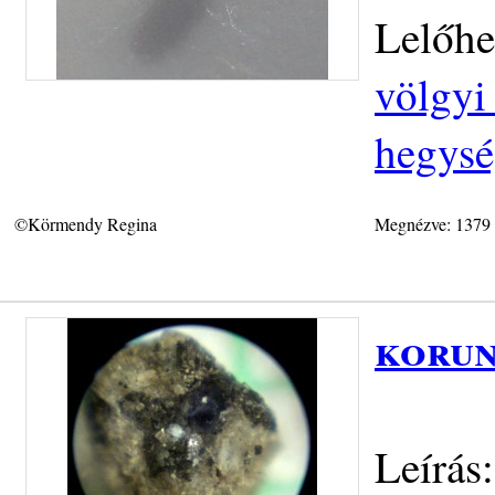
Lelőhe
völgyi 
hegys
©Körmendy Regina
Megnézve: 1379
korun
Leírás