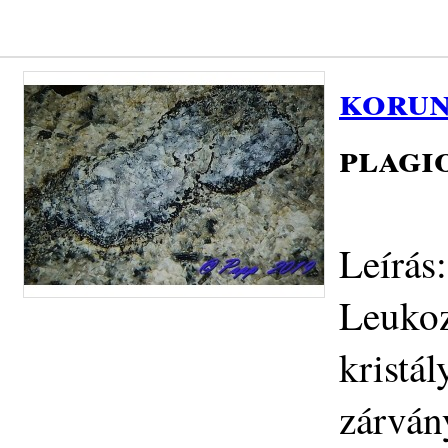
korun
plagi
Leírás
Leukoz
kristá
zárván