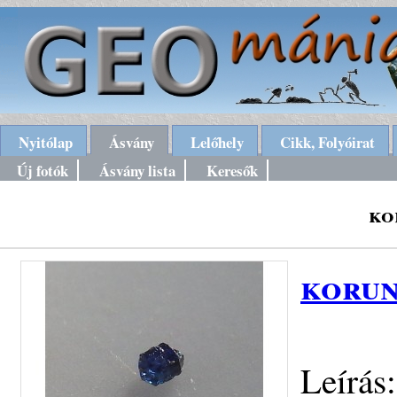
Nyitólap
Ásvány
Lelőhely
Cikk, Folyóirat
Új fotók
Ásvány lista
Keresők
ko
korun
Leírás