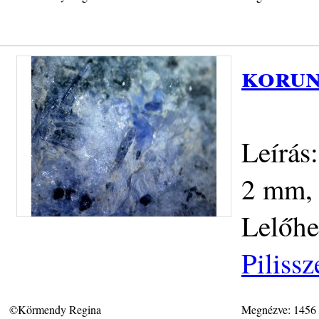
korun
Leírás
2 mm, 
Lelőhe
Piliss
©Körmendy Regina
Megnézve: 1456