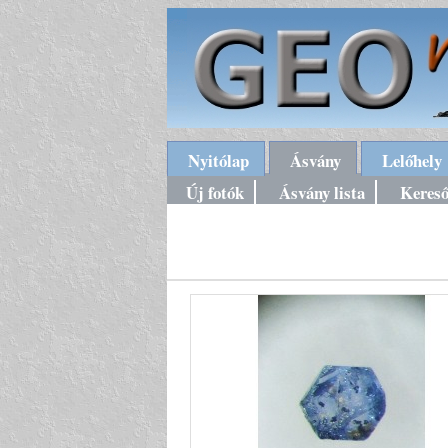
Nyitólap
Ásvány
Lelőhely
Új fotók
Ásvány lista
Keres