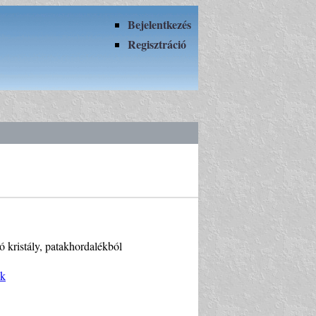
Bejelentkezés
Regisztráció
 kristály, patakhordalékból
ék