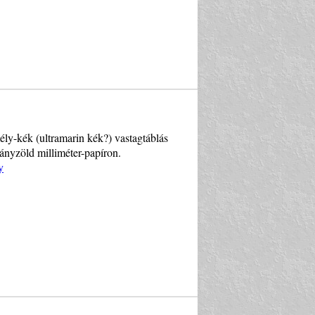
ly-kék (ultramarin kék?) vastagtáblás
ványzöld milliméter-papíron.
y