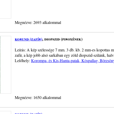
Megnézve: 2693 alkalommal
korund (zafír)
, diopszid (piroxének)
Leírás: A kép szélessége 7 mm. 3 db. kb. 2 mm-es kopottas mé
zafír, a kép jobb alsó sarkában egy zöld diopszid-szilánk, hal
Lelőhely:
Korompa- és Kis-Hanta-patak, Kóspallag, Börzsön
Megnézve: 1650 alkalommal
korund (zafír)