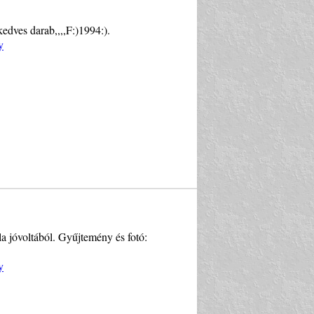
edves darab,,,,F:)1994:).
y
a jóvoltából. Gyűjtemény és fotó:
y