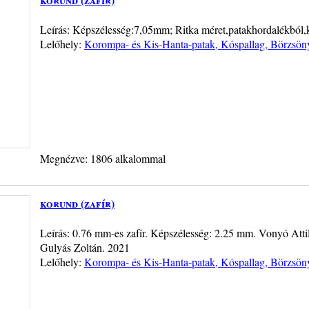
Leírás: Képszélesség:7,05mm; Ritka méret,patakhordalékból,k
Lelőhely:
Korompa- és Kis-Hanta-patak, Kóspallag, Börzsön
Megnézve: 1806 alkalommal
korund (zafír)
Leírás: 0.76 mm-es zafír. Képszélesség: 2.25 mm. Vonyó Attil
Gulyás Zoltán. 2021
Lelőhely:
Korompa- és Kis-Hanta-patak, Kóspallag, Börzsön