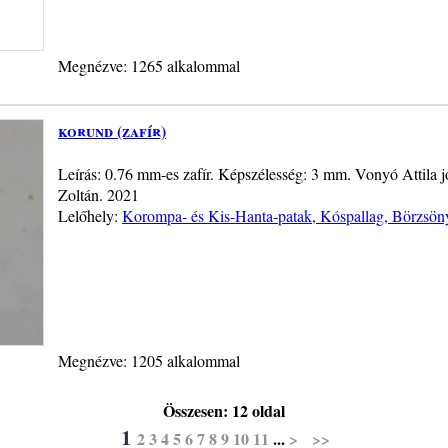
Megnézve: 1265 alkalommal
korund (zafír)
Leírás: 0.76 mm-es zafír. Képszélesség: 3 mm. Vonyó Attila j
Zoltán. 2021
Lelőhely:
Korompa- és Kis-Hanta-patak, Kóspallag, Börzsön
Megnézve: 1205 alkalommal
Összesen: 12 oldal
1
2
3
4
5
6
7
8
9
10
11
...
>
>>