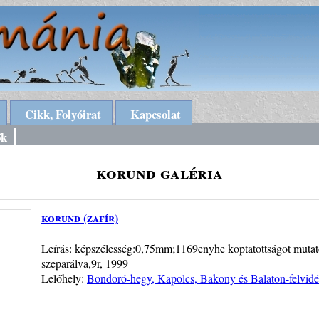
Cikk, Folyóirat
Kapcsolat
ők
korund galéria
korund (zafír)
Leírás: képszélesség:0,75mm;1169enyhe koptatottságot mutató
szeparálva,9r, 1999
Lelőhely:
Bondoró-hegy, Kapolcs, Bakony és Balaton-felvid