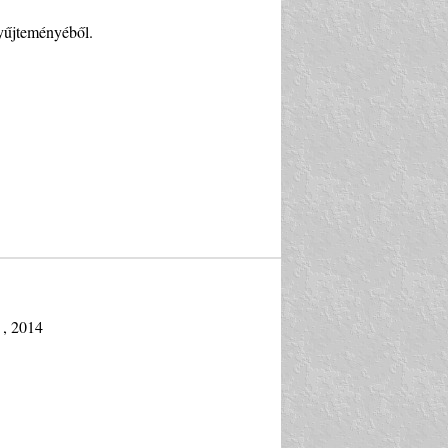
yűjteményéből.
 , 2014