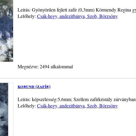
Leírás: Gyönyörűen fejlett zafír (0,3mm) Körmendy Regina g
Lelőhely:
Csák-hegy, andezitbánya, Szob, Börzsöny
Megnézve: 2494 alkalommal
korund (zafír)
Leírás: képszélesség:5,6mm; Szellem zafírkristály zárványban
Lelőhely:
Csák-hegy, andezitbánya, Szob, Börzsöny