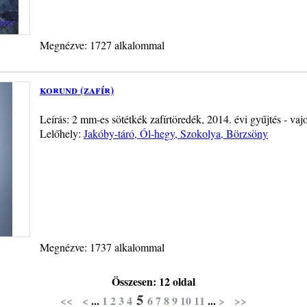
Megnézve: 1727 alkalommal
korund (zafír)
Leírás: 2 mm-es sötétkék zafírtöredék, 2014. évi gyűjtés - vaj
Lelőhely:
Jakóby-táró, Ól-hegy, Szokolya, Börzsöny
Megnézve: 1737 alkalommal
Összesen: 12 oldal
5
<<
<
...
1
2
3
4
6
7
8
9
10
11
...
>
>>