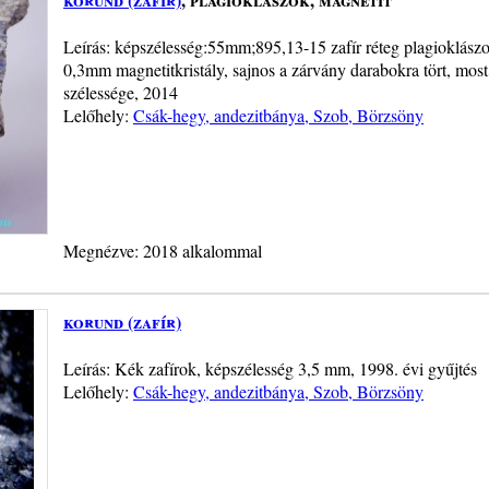
Leírás: képszélesség:55mm;895,13-15 zafír réteg plagioklászo
0,3mm magnetitkristály, sajnos a zárvány darabokra tört, mos
szélessége, 2014
Lelőhely:
Csák-hegy, andezitbánya, Szob, Börzsöny
Megnézve: 2018 alkalommal
korund (zafír)
Leírás: Kék zafírok, képszélesség 3,5 mm, 1998. évi gyűjtés
Lelőhely:
Csák-hegy, andezitbánya, Szob, Börzsöny