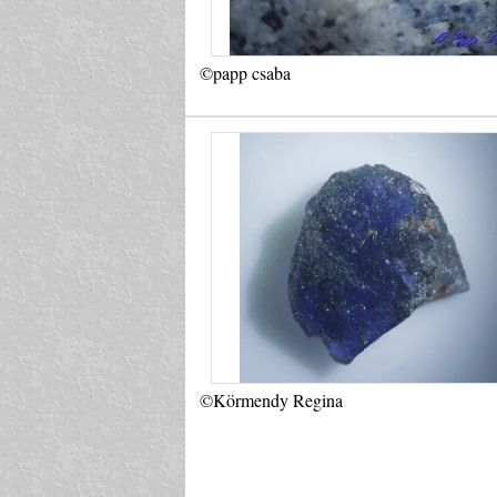
©papp csaba
©Körmendy Regina