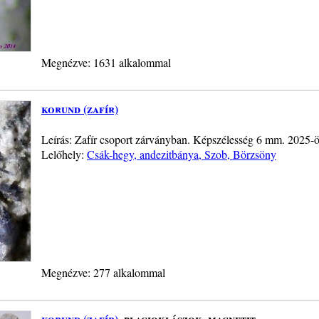
Megnézve: 1631 alkalommal
korund (zafír)
Leírás: Zafír csoport zárványban. Képszélesség 6 mm. 2025-ö
Lelőhely:
Csák-hegy, andezitbánya, Szob, Börzsöny
Megnézve: 277 alkalommal
korund (zafír)
, plagioklászok, magnetit