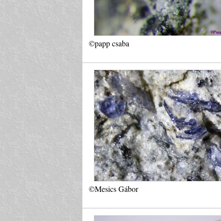
©papp csaba
©Mesics Gábor