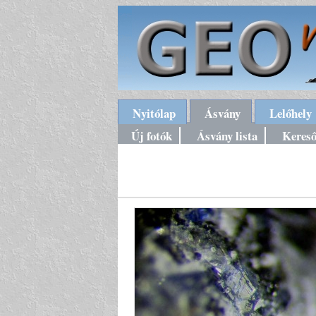
Nyitólap
Ásvány
Lelőhely
Új fotók
Ásvány lista
Keres