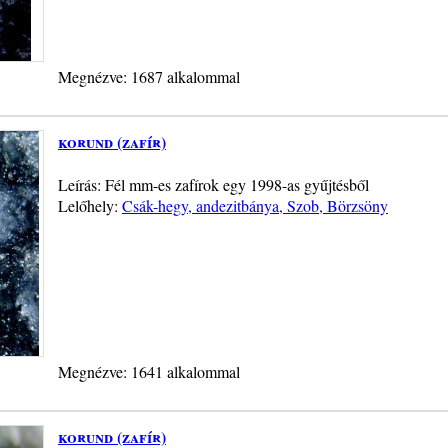
Megnézve: 1687 alkalommal
korund (zafír)
Leírás: Fél mm-es zafírok egy 1998-as gyűjtésből
Lelőhely:
Csák-hegy, andezitbánya, Szob, Börzsöny
Megnézve: 1641 alkalommal
korund (zafír)