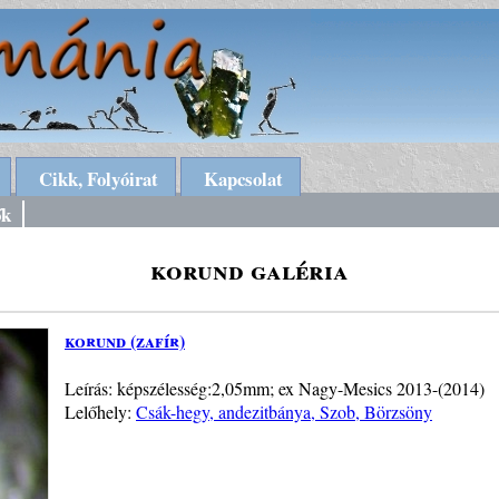
Cikk, Folyóirat
Kapcsolat
ők
korund galéria
korund (zafír)
Leírás: képszélesség:2,05mm; ex Nagy-Mesics 2013-(2014)
Lelőhely:
Csák-hegy, andezitbánya, Szob, Börzsöny