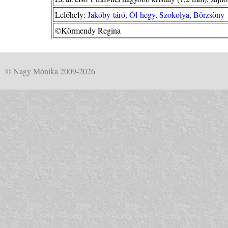
Lelőhely:
Jakóby-táró, Ól-hegy, Szokolya, Börzsöny
©Körmendy Regina
© Nagy Mónika 2009-2026