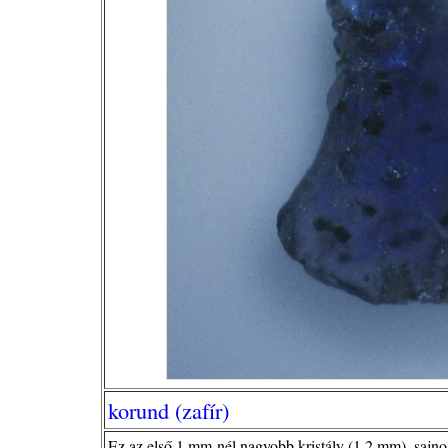
korund (zafír)
Ez az első 1 mm-nél nagyobb kristály (1,2 mm), sajnos 