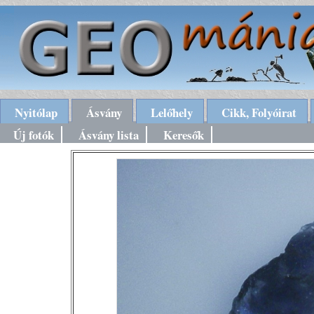
Nyitólap
Ásvány
Lelőhely
Cikk, Folyóirat
Új fotók
Ásvány lista
Keresők