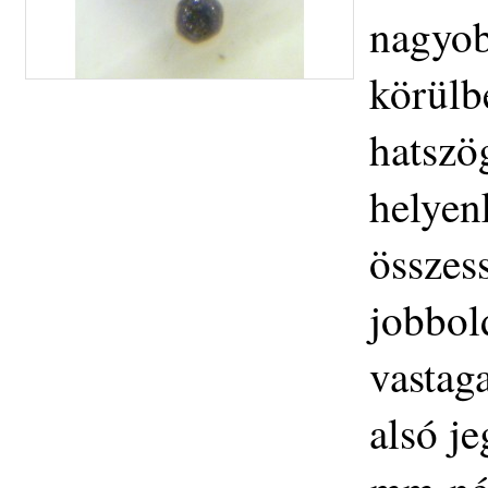
nagyob
körülb
hatszö
helyen
összes
jobbol
vastag
alsó j