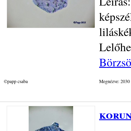
Leírás:
képszé
lilásk
Lelőhe
Börzs
©papp csaba
Megnézve: 2030
korun