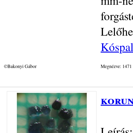
mm-nél
forgás
Lelőhe
Kóspal
©Bakonyi Gábor
Megnézve: 1471
korun
Leírás