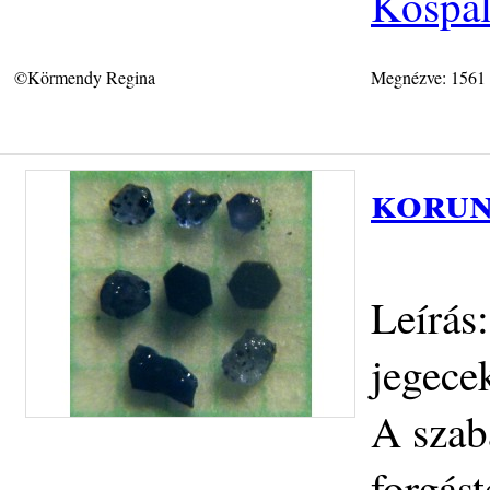
Kóspal
©Körmendy Regina
Megnézve: 1561
korun
Leírás
jegece
A szab
forgás