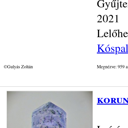
Gyűjte
2021
Lelőhe
Kóspal
©Gulyás Zoltán
Megnézve: 959 a
korun