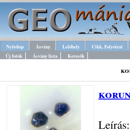
Nyitólap
Ásvány
Lelőhely
Cikk, Folyóirat
Új fotók
Ásvány lista
Keresők
ko
korun
Leírás