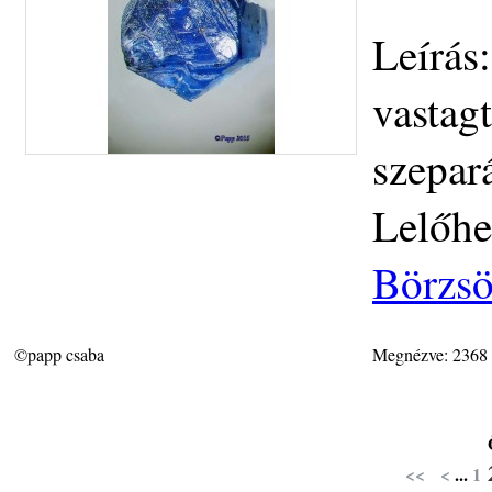
Leírás
vastag
szepar
Lelőhe
Börzs
©papp csaba
Megnézve: 2368
<<
<
...
1