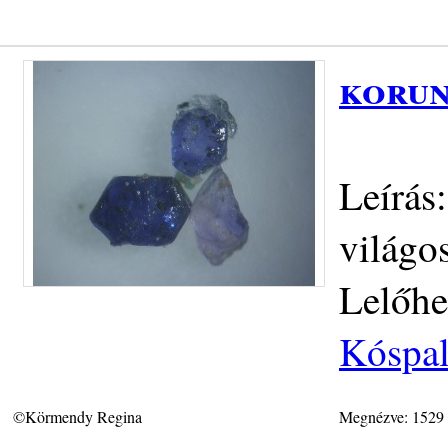
korun
Leírás:
világo
Lelőhe
Kóspal
©Körmendy Regina
Megnézve: 1529