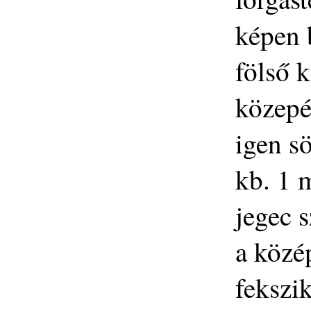
képen 
fölső k
közepé
igen sö
kb. 1 
jegec 
a közé
fekszik