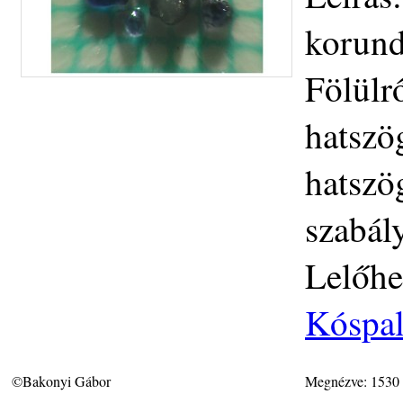
korund
Fölülr
hatszö
hatszög
szabál
Lelőhe
Kóspal
©Bakonyi Gábor
Megnézve: 1530