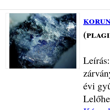
korun
(plag
Leírás:
zárván
évi gy
Lelőhe