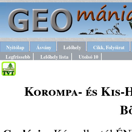
Nyitólap
Ásvány
Lelőhely
Cikk, Folyóirat
Legfrissebb
Lelőhely lista
Utolsó 10
Korompa- és Kis-
B