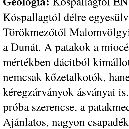
Geológia:
Kóspallagtól ÉN
Kóspallagtól délre egyesülv
Törökmezőtől Malomvölgyi-
a Dunát. A patakok a miocé
mértékben dácitból kimállo
nemcsak kőzetalkotók, hane
kéregzárványok ásványai is.
próba szerencse, a patakme
Ajánlatos, nagyon csapadéko