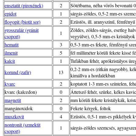
ensztatit (piroxének)
2
Sötétbarna, néha vörös bevonatú 
epidot
1
sárgás-zöldes, 0,5-2 mm-es szemc
flogopit (biotit sor)
2
Ezüstös, ill. aranyszínű, fémfényű
grosszulár (gránát
Zöldes, zöldes-sárgás, esetleg hal
1
csoport)
vegyülve), 0,5-5 mm-es kristályok
hematit
3
0,5-3 mm-es fekete, fémfényű szem
ilmenit
5
fél milliméter körüli fekete kissé 
kalcit
1
Tufákban fehér, aprókristályos üre
0,2-2 mm-es (ritkán nagyobb), kék
korund (zafír)
13
kimállva a hordalékban
kvarc
2
koptatott 1-3 mm-es színtelen, fe
kvarc (kalcedon)
0
Áttetsző fehér, szürke, kékes kav
magnetit
2
mm körüli fekete kristálykák, kris
mangánoxidok
0
Fekete kérgek, foltok
muszkovit
4
Ezüstös, 0,5-1 mm-es pikkélyek kva
nontronit (szmektit
1
sárgás-zöldes szemcsés, agyagszerű
csoport)