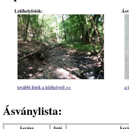
Lelőhelyfotók:
Ásv
további fotók a lelőhelyről >>
a 
Ásványlista:
Ásvány
Fotó
Ásvá