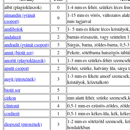
albit (plagioklászok)
0
1-4 mm-es fehér, szürkés léces fen
almandin (gránát
1-15 mm-es vörös, változatos alakú
9
csoport)
más tagjaival
amfibolok
7
1- 5 mm-es fekete léces kristályo
andaluzit
2
barnás-rózsaszín, vagy színtelen
andradit (gránát csoport)
3
Sárgás, barna, zöldes-barna, 0,5-
annit (biotit sor)
2
Fekete, sötétbarna hatszögös tábl
anortit (plagioklászok)
1
1-3 mm-es szürkés-fehér szemcsék, 
apatit csoport
2
Fehér, szürke, halvány lila, sárga
1-3 mm-es fekete amorf szemcsék, 
augit (piroxének)
3
kristályok, kőzetalkotó
biotit sor
5
cirkon
1
mm alatti fehér, szürke szemcsék,
clintonit
4
0,5-1 mm-es ezüstös-zöldes, zölde
cordierit
1
0,5-1 mm-es kékes-lila, kék, kéke
1-2 mm-es sötétzöld szemcsék, kri
diopszid (piroxének)
3
hordalékban