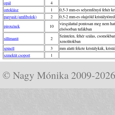
opál
4
ortoklász
1
0,5-3 mm-es selyemfényű fehér kr
pargasit (amfibolok)
2
0,5-2 mm-es olajzöld kristálytöre
vizsgálattal pontosan meg nem hatá
piroxének
10
elsősorban tufákban
Színtelen, fehér szálas, csomókban 
sillimanit
2
xenolitokban
spinell
3
mm alatti fekete kristálykák, kris
szmektit csoport
1
© Nagy Mónika 2009-202