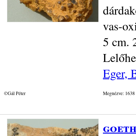
dárdak
vas-ox
5 cm. 
Lelőhe
Eger, 
©Gál Péter
Megnézve: 1638
goeth