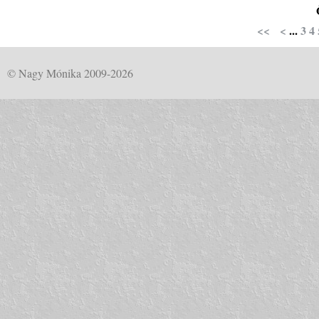
<<
<
...
3
4
© Nagy Mónika 2009-2026