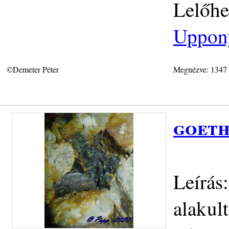
Lelőhe
Uppon
©Demeter Péter
Megnézve: 1347
goeth
Leírás
alakult