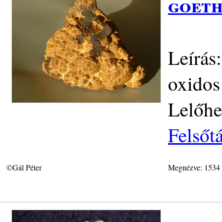
goeth
Leírás
oxidos
Lelőhe
Felsőt
©Gál Péter
Megnézve: 1534