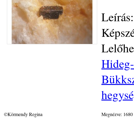
Leírás:
Képszé
Lelőhe
Hideg-
Bükksz
hegys
©Körmendy Regina
Megnézve: 1680