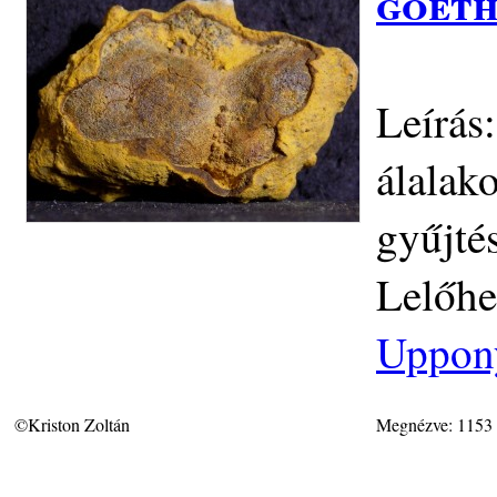
goeth
Leírás
álalak
gyűjté
Lelőhe
Uppon
©Kriston Zoltán
Megnézve: 1153