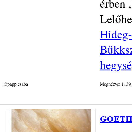
érben 
Lelőhe
Hideg-
Bükksz
hegys
©papp csaba
Megnézve: 1139
goeth