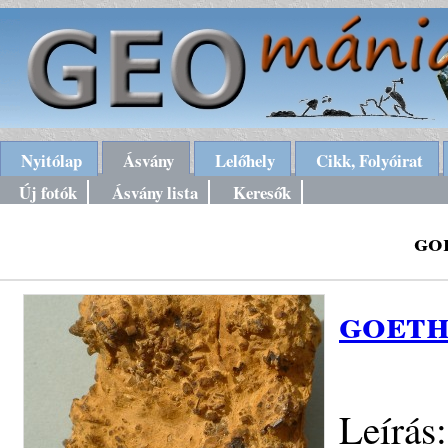
Nyitólap
Ásvány
Lelőhely
Cikk, Folyóirat
Új fotók
Ásvány lista
Keresők
go
goeth
Leírás