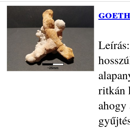
goeth
Leírás
hosszú
alapan
ritkán
ahogy 
gyűjtés