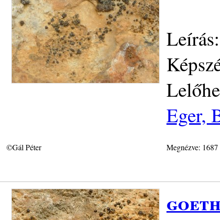
Leírás:
Képszé
Lelőhe
Eger, 
©Gál Péter
Megnézve: 1687
goeth