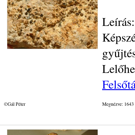
Leírás:
Képszé
gyűjté
Lelőhe
Felsőt
©Gál Péter
Megnézve: 1643