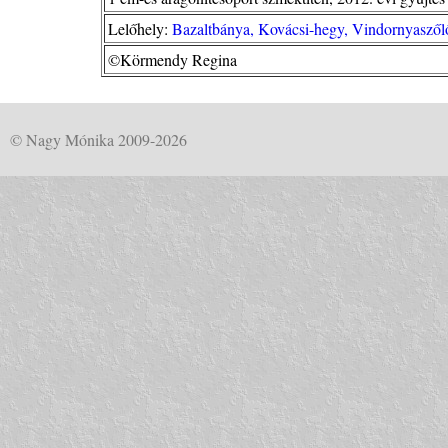
Lelőhely:
Bazaltbánya, Kovácsi-hegy, Vindornyaszőlő
©Körmendy Regina
© Nagy Mónika 2009-2026