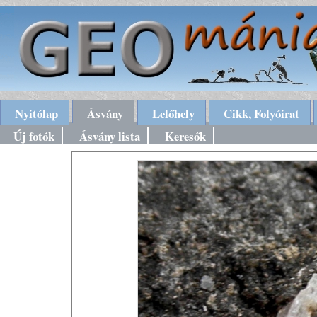
Nyitólap
Ásvány
Lelőhely
Cikk, Folyóirat
Új fotók
Ásvány lista
Keresők