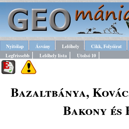
Nyitólap
Ásvány
Lelőhely
Cikk, Folyóirat
Legfrissebb
Lelőhely lista
Utolsó 10
Bazaltbánya, Kovác
Bakony és 