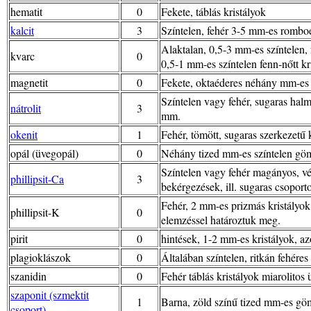
hematit
0
Fekete, táblás kristályok
kalcit
3
Színtelen, fehér 3-5 mm-es rombo
Alaktalan, 0,5-3 mm-es színtelen,
kvarc
0
0,5-1 mm-es színtelen fenn-nőtt k
magnetit
0
Fekete, oktaéderes néhány mm-es 
Színtelen vagy fehér, sugaras halm
nátrolit
3
mm.
okenit
1
Fehér, tömött, sugaras szerkezetű 
opál (üvegopál)
0
Néhány tized mm-es színtelen gömb
Színtelen vagy fehér magányos, 
phillipsit-Ca
3
bekérgezések, ill. sugaras csoport
Fehér, 2 mm-es prizmás kristályok 
phillipsit-K
0
elemzéssel határoztuk meg.
pirit
0
hintések, 1-2 mm-es kristályok, a
plagioklászok
0
Általában színtelen, ritkán fehéres
szanidin
0
Fehér táblás kristályok miarolito
szaponit (szmektit
1
Barna, zöld színű tized mm-es gö
csoport)