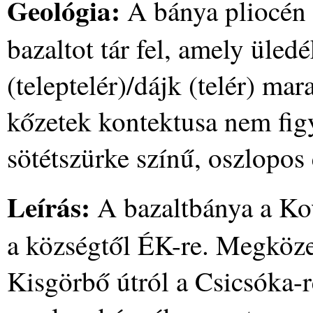
Geológia:
A bánya pliocén 
bazaltot tár fel, amely üled
(teleptelér)/dájk (telér) ma
kőzetek kontektusa nem fig
sötétszürke színű, oszlopos 
Leírás:
A bazaltbánya a Kov
a községtől ÉK-re. Megköze
Kisgörbő útról a Csicsóka-r