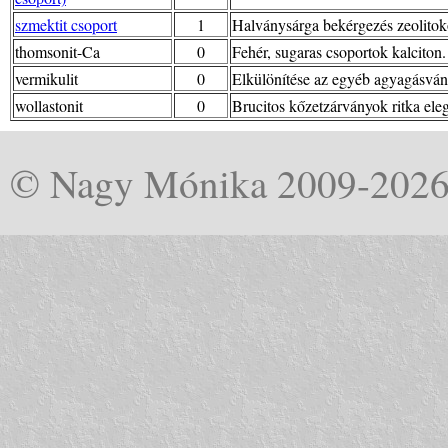
szmektit csoport
1
Halványsárga bekérgezés zeolitok
thomsonit-Ca
0
Fehér, sugaras csoportok kalciton.
vermikulit
0
Elkülönítése az egyéb agyagásványo
wollastonit
0
Brucitos kőzetzárványok ritka ele
© Nagy Mónika 2009-202