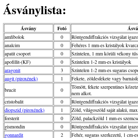
Ásványlista:
Ásvány
Fotó
Ásvá
amfibolok
0
Röntgendiffrakciós vizsgálat igazol
analcim
0
Fehéres 1 mm-es kristályok kvarc
apatit csoport
0
Színtelen, 1 mm körüli vékony tűs 
apofillit-(KF)
0
Színtelen 1-2 mm-es kristályok
aragonit
3
Színtelen 1-2 mm-es sugaras csop
augit (piroxének)
1
Fekete, zöldesfekete vagy barnásf
Tömött, fekete szerpentines kőzet
brucit
0
nem alkot.
cristobalit
0
Röntgendiffrakciós vizsgálat igazo
diopszid (piroxének)
1
Zöld, világoszöld saját alakú, ma
forsterit
0
Zöld, palackzöld 1 mm-es szemcs
gismondin
0
Röntgendiffrakciós vizsgálat igazol
gonnardit
2
Fehér, sugaras szerkezetű, 1 cm-