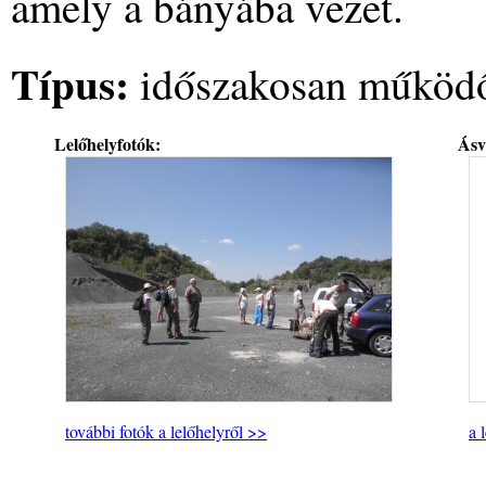
amely a bányába vezet.
Típus:
időszakosan működő
Lelőhelyfotók:
Ásv
további fotók a lelőhelyről >>
a 