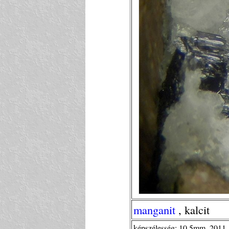
manganit
, kalcit
képszélesség: 10,5mm, 2011