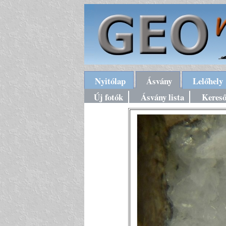
Nyitólap
Ásvány
Lelőhely
Új fotók
Ásvány lista
Keres