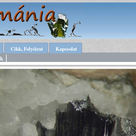
Cikk, Folyóirat
Kapcsolat
ők