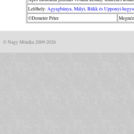
Lelőhely:
Agyagbánya, Mályi, Bükk és Upponyi-hegys
©Demeter Péter
Megnézv
© Nagy Mónika 2009-2026