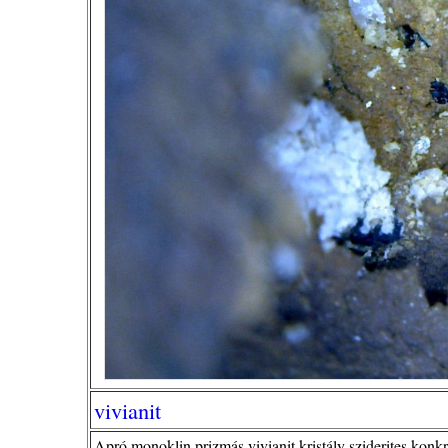
vivianit
Apró monoklin prizmás vivianit kristály sziderites konk