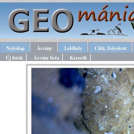
Nyitólap
Ásvány
Lelőhely
Cikk, Folyóirat
Új fotók
Ásvány lista
Keresők