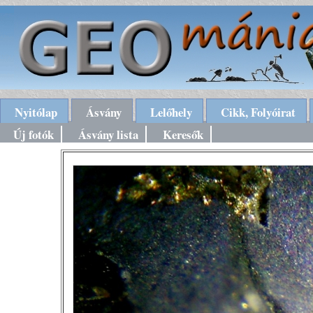
Nyitólap
Ásvány
Lelőhely
Cikk, Folyóirat
Új fotók
Ásvány lista
Keresők