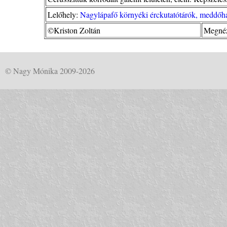
Lelőhely:
Nagylápafő környéki érckutatótárók, meddőhá
©Kriston Zoltán
Megnéz
© Nagy Mónika 2009-2026