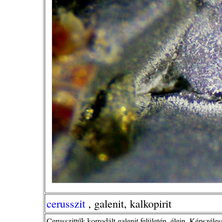
cerusszit
, galenit, kalkopirit
Cerusszittűk korrodált galenit felületén, élein. Képszéle