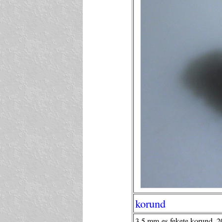
korund
3,5 mm-es fekete korund, 20