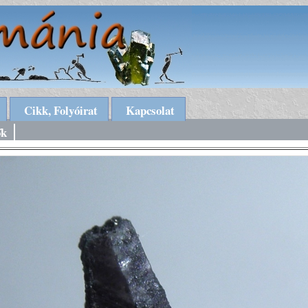
Cikk, Folyóirat
Kapcsolat
ők