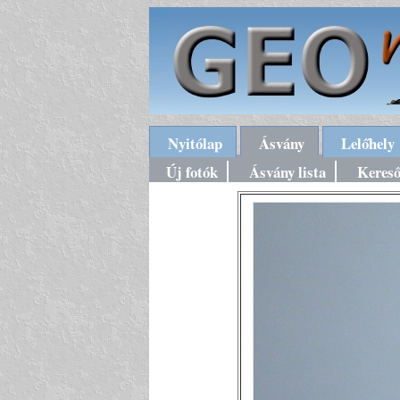
Nyitólap
Ásvány
Lelőhely
Új fotók
Ásvány lista
Keres