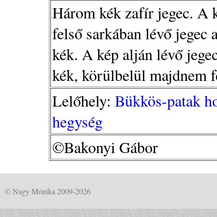
Három kék zafír jegec. A 
felső sarkában lévő jegec
kék. A kép alján lévő jege
kék, körülbelül majdnem f
Lelőhely:
Bükkös-patak ho
hegység
©Bakonyi Gábor
© Nagy Mónika 2009-2026