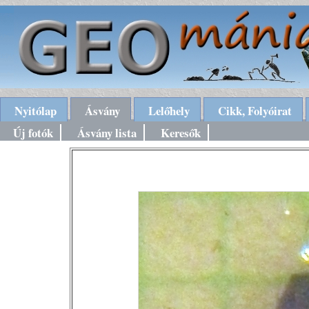
Nyitólap
Ásvány
Lelőhely
Cikk, Folyóirat
Új fotók
Ásvány lista
Keresők