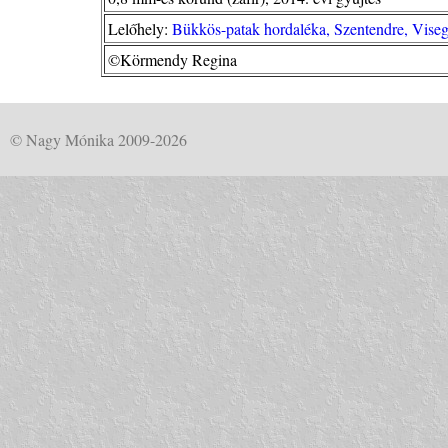
Lelőhely:
Bükkös-patak hordaléka, Szentendre, Vise
©Körmendy Regina
© Nagy Mónika 2009-2026