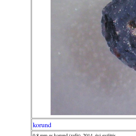
korund
0,8 mm-es korund (zafír), 2014. évi gyűjtés