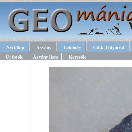
Nyitólap
Ásvány
Lelőhely
Cikk, Folyóirat
Új fotók
Ásvány lista
Keresők