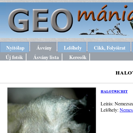
Nyitólap
Ásvány
Lelőhely
Cikk, Folyóirat
Új fotók
Ásvány lista
Keresők
halo
halotrichit
Leírás: Nemezsze
Lelőhely:
Nemesa