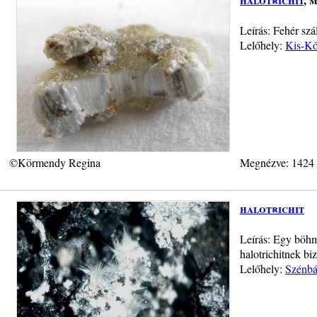
Leírás: Fehér szá
Lelőhely:
Kis-Kő
©Körmendy Regina
Megnézve: 1424
halotrichit
Leírás: Egy böhmi
halotrichitnek b
Lelőhely:
Szénbá