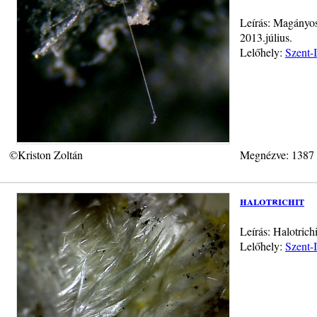
Leírás: Magányos 
2013.július.
Lelőhely:
Szent-
©Kriston Zoltán
Megnézve: 1387
halotrichit
Leírás: Halotric
Lelőhely:
Szent-