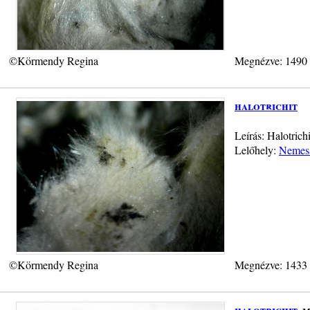
©Körmendy Regina
Megnézve: 1490
halotrichit
Leírás: Halotrich
Lelőhely:
Nemesa
©Körmendy Regina
Megnézve: 1433
halotrichit
, 