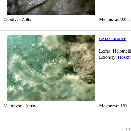
©Gulyás Zoltán
Megnézve: 922 a
halotrichit
Leírás: Halotrich
Lelőhely:
Hosszú-
©Ungvári Tamás
Megnézve: 1574
<<