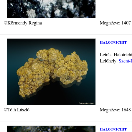
©Körmendy Regina
Megnézve: 1407
halotrichit
Leírás: Halotrich
Lelőhely:
Szent-
©Tóth László
Megnézve: 1648
halotrichit