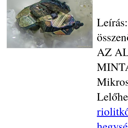
Leírás
össze
AZ A
MINTÁ
Mikros
Lelőhe
riolit
hegysé