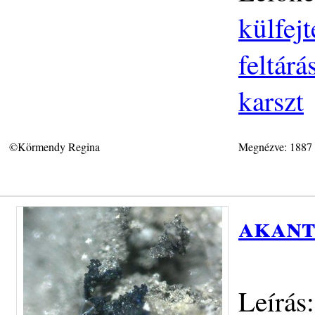
külfej
feltár
karszt
©Körmendy Regina
Megnézve: 1887
akant
Leírás