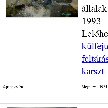
állala
1993
Lelőhe
külfej
feltár
karszt
©papp csaba
Megnézve: 1924