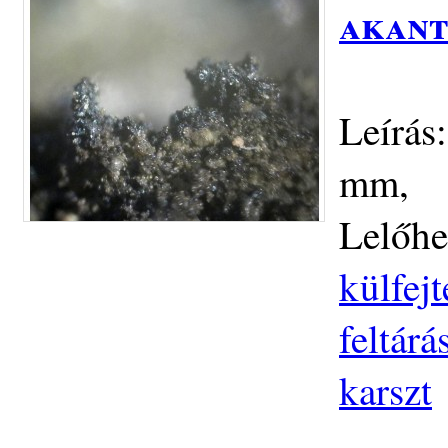
akant
Leírás
mm,
Lelőhe
külfej
feltár
karszt