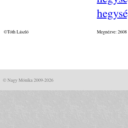
hegysé
©Tóth László
Megnézve: 2608
© Nagy Mónika 2009-2026