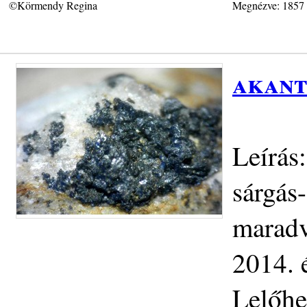
©Körmendy Regina
Megnézve: 1857
akant
Leírás:
sárgás
maradv
2014. é
Lelőhe