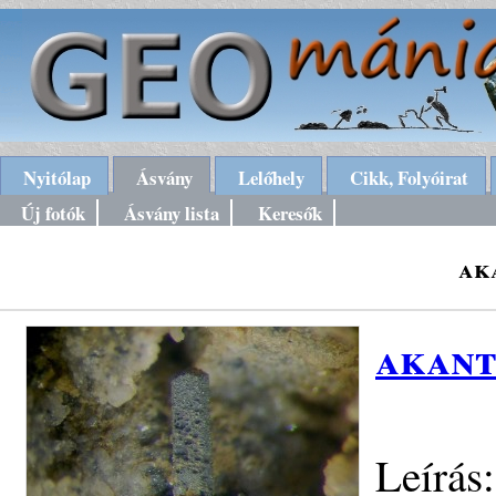
Nyitólap
Ásvány
Lelőhely
Cikk, Folyóirat
Új fotók
Ásvány lista
Keresők
ak
akant
Leírás