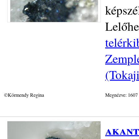
képszé
Lelőhe
telérki
Zemplé
(Tokaj
©Körmendy Regina
Megnézve: 1607
akant