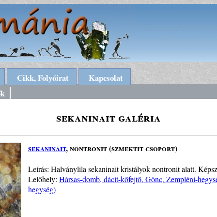
Cikk, Folyóirat
Kapcsolat
ők
sekaninait galéria
sekaninait
, nontronit (szmektit csoport)
Leírás: Halványlila sekaninait kristályok nontronit alatt. Képs
Lelőhely:
Hársas-domb, dácit-kőfejtő, Gönc, Zempléni-hegys
hegység)