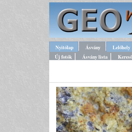
Nyitólap
Ásvány
Lelőhely
Új fotók
Ásvány lista
Keres