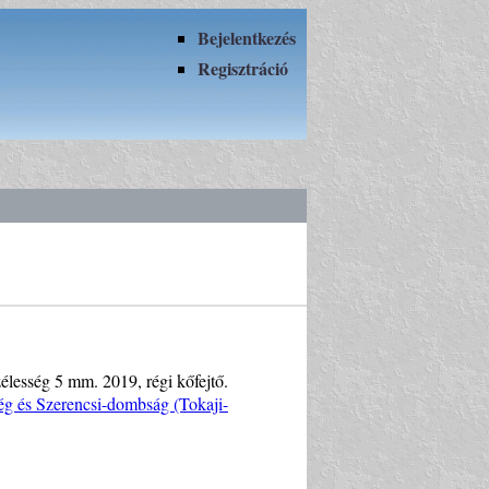
Bejelentkezés
Regisztráció
zélesség 5 mm. 2019, régi kőfejtő.
ég és Szerencsi-dombság (Tokaji-