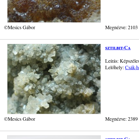
©Mesics Gábor
Megnézve: 2103
sztilbit-Ca
Leírás: Képszéle
Lelőhely:
Csák-h
©Mesics Gábor
Megnézve: 2389
sztilbit-Ca