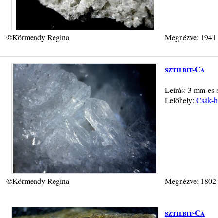
©Körmendy Regina
Megnézve: 1941
sztilbit-Ca
Leírás: 3 mm-es s
Lelőhely:
Csák-h
©Körmendy Regina
Megnézve: 1802
sztilbit-Ca