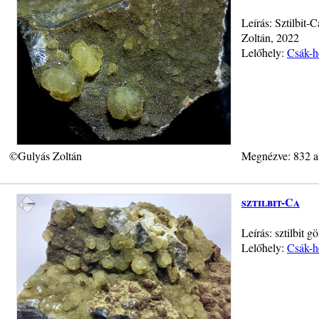
Leírás: Sztilbit
Zoltán, 2022
Lelőhely:
Csák-h
©Gulyás Zoltán
Megnézve: 832 a
sztilbit-Ca
Leírás: sztilbit 
Lelőhely:
Csák-h