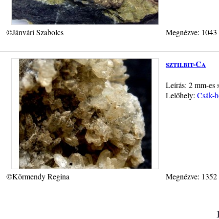
©Jánvári Szabolcs
Megnézve: 1043
sztilbit-Ca
Leírás: 2 mm-es s
Lelőhely:
Csák-h
©Körmendy Regina
Megnézve: 1352