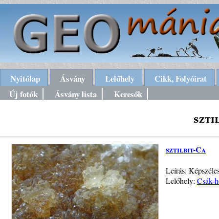
Nyitólap
Ásvány
Lelőhely
Cikk, Folyóirat
Új fotók
Ásvány lista
Keresők
szti
sztilbit-Ca
Leírás: Képszéle
Lelőhely:
Csák-h