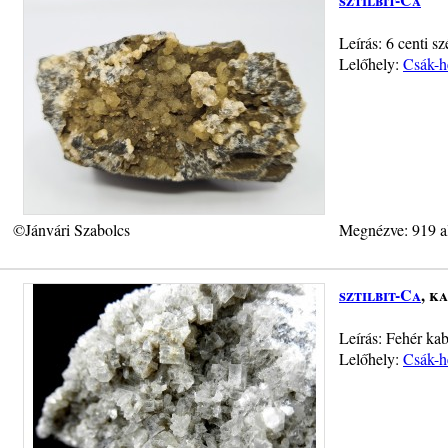
Leírás: 6 centi s
Lelőhely:
Csák-h
©Jánvári Szabolcs
Megnézve: 919 a
sztilbit-Ca
, k
Leírás: Fehér kab
Lelőhely:
Csák-h