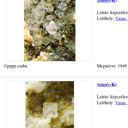
Leírás: képszéles
Lelőhely:
Vasas, 
©papp csaba
Megnézve: 1949
timsó-(K)
Leírás: képszéle
Lelőhely:
Vasas, 