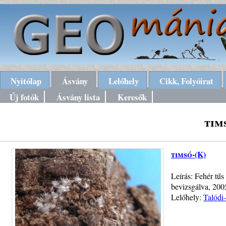
Nyitólap
Ásvány
Lelőhely
Cikk, Folyóirat
Új fotók
Ásvány lista
Keresők
tim
timsó-(K)
Leírás: Fehér tű
bevizsgálva, 2005
Lelőhely:
Talódi-