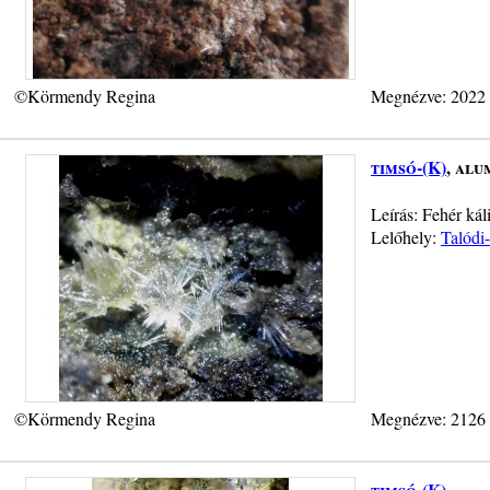
©Körmendy Regina
Megnézve: 2022
timsó-(K)
, alu
Leírás: Fehér ká
Lelőhely:
Talódi-
©Körmendy Regina
Megnézve: 2126
timsó-(K)