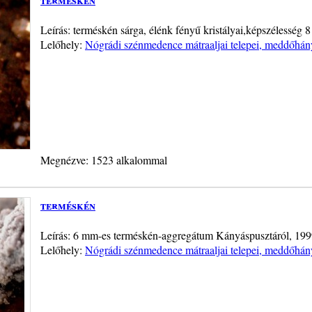
Leírás: terméskén sárga, élénk fényű kristályai,képszélesség 
Lelőhely:
Nógrádi szénmedence mátraaljai telepei, meddőhán
Megnézve: 1523 alkalommal
terméskén
Leírás: 6 mm-es terméskén-aggregátum Kányáspusztáról, 1999
Lelőhely:
Nógrádi szénmedence mátraaljai telepei, meddőhán