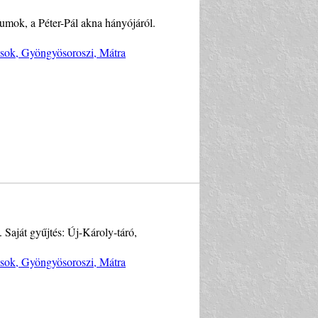
tumok, a Péter-Pál akna hányójáról.
ások, Gyöngyösoroszi, Mátra
. Saját gyűjtés: Új-Károly-táró,
ások, Gyöngyösoroszi, Mátra