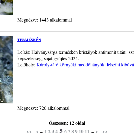
Megnézve: 1443 alkalommal
terméskén
Leírás: Halványsárga terméskén kristályok antimonit utáni"sz
képszélesseg, saját gyűjtés 2024.
Lelőhely:
Károly-táró környéki meddőhányók, felszíni kibúv
Megnézve: 726 alkalommal
Összesen: 12 oldal
5
<<
<
...
1
2
3
4
6
7
8
9
10
11
...
>
>>