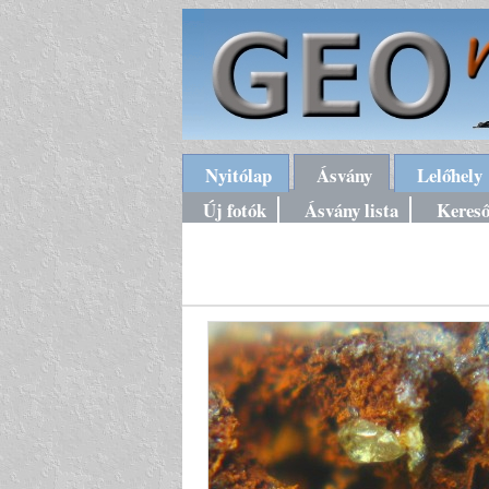
Nyitólap
Ásvány
Lelőhely
Új fotók
Ásvány lista
Keres