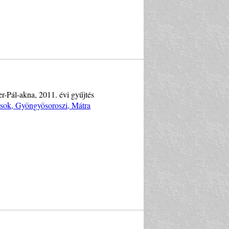
er-Pál-akna, 2011. évi gyűjtés
ások, Gyöngyösoroszi, Mátra