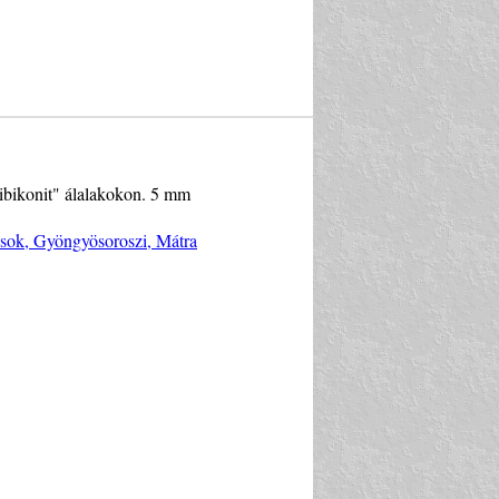
tibikonit" álalakokon. 5 mm
ások, Gyöngyösoroszi, Mátra