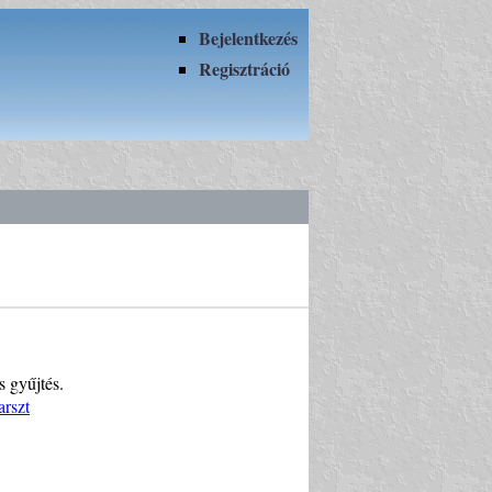
Bejelentkezés
Regisztráció
 gyűjtés.
arszt