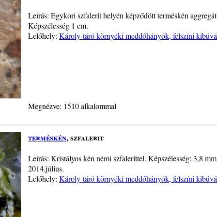
Leírás: Egykori szfalerit helyén képződött terméskén aggregá
Képszélesség 1 cm.
Lelőhely:
Károly-táró környéki meddőhányók, felszíni kibúv
Megnézve: 1510 alkalommal
terméskén
, szfalerit
Leírás: Kristályos kén némi szfalerittel. Képszélesség: 3,8 mm
2014.július.
Lelőhely:
Károly-táró környéki meddőhányók, felszíni kibúv