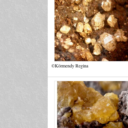
©Körmendy Regina