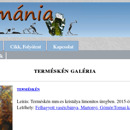
Cikk, Folyóirat
Kapcsolat
ők
terméskén galéria
terméskén
Leírás: Terméskén mm-es kristálya limonitos üregben. 2015-ös
Lelőhely:
Felhagyott vasércbánya, Martonyi, Gömör-Tornai-k