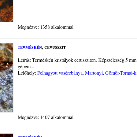
Megnézve: 1358 alkalommal
terméskén
, cerusszit
Leírás: Terméskén kristályok cerussziton. Képszélesség 5 mm
gépem...
Lelőhely:
Felhagyott vasércbánya, Martonyi, Gömör-Tornai-k
Megnézve: 1407 alkalommal
terméskén