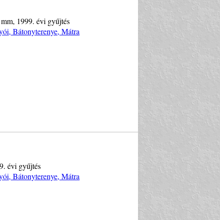
8 mm, 1999. évi gyűjtés
yói, Bátonyterenye, Mátra
. évi gyűjtés
yói, Bátonyterenye, Mátra