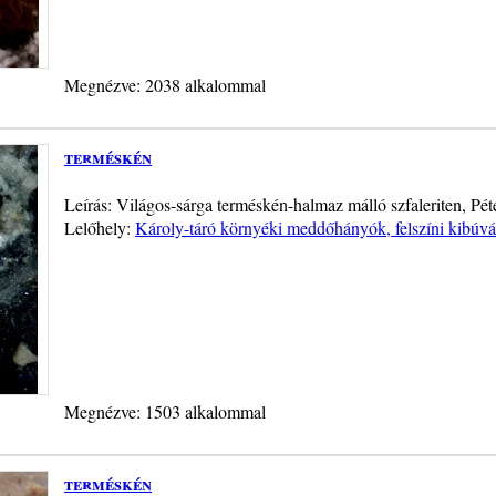
Megnézve: 2038 alkalommal
terméskén
Leírás: Világos-sárga terméskén-halmaz málló szfaleriten, Pét
Lelőhely:
Károly-táró környéki meddőhányók, felszíni kibúv
Megnézve: 1503 alkalommal
terméskén