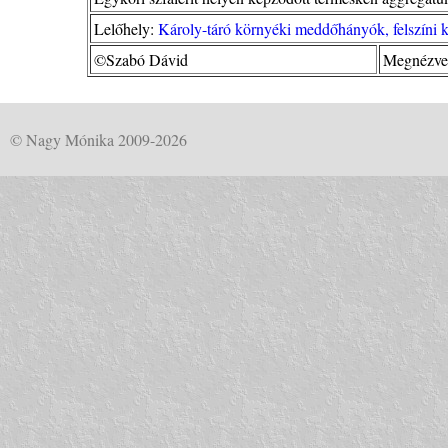
Lelőhely:
Károly-táró környéki meddőhányók, felszíni 
©Szabó Dávid
Megnézve
© Nagy Mónika 2009-2026