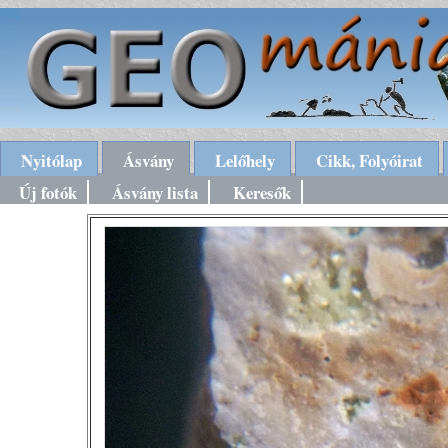
Nyitólap
Ásvány
Lelőhely
Cikk, Folyóirat
Új fotók
Ásvány lista
Keresők