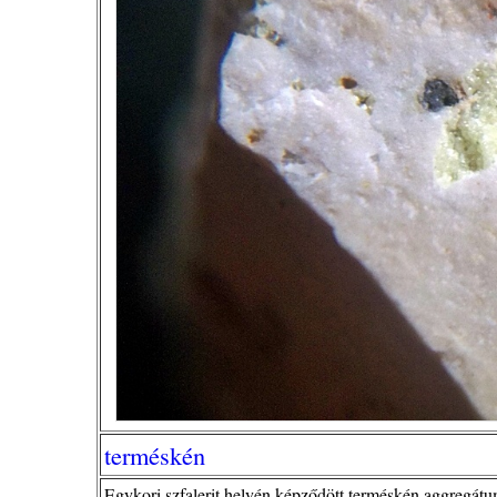
terméskén
Egykori szfalerit helyén képződött terméskén aggregátu