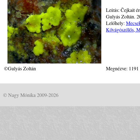
Leírás: Čejkait 
Gulyás Zoltán. 
Lelőhely:
Mecsek
Kővágószőlős, 
©Gulyás Zoltán
Megnézve: 1191
© Nagy Mónika 2009-2026