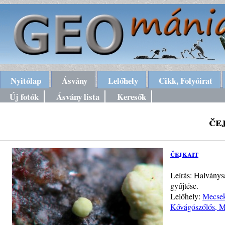
Nyitólap
Ásvány
Lelőhely
Cikk, Folyóirat
Új fotók
Ásvány lista
Keresők
če
čejkait
Leírás: Halványs
gyűjtése.
Lelőhely:
Mecsek
Kővágószőlős, 