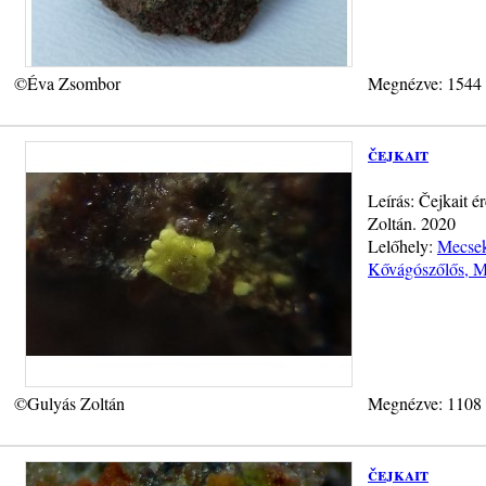
©Éva Zsombor
Megnézve: 1544
čejkait
Leírás: Čejkait 
Zoltán. 2020
Lelőhely:
Mecsek
Kővágószőlős, 
©Gulyás Zoltán
Megnézve: 1108
čejkait