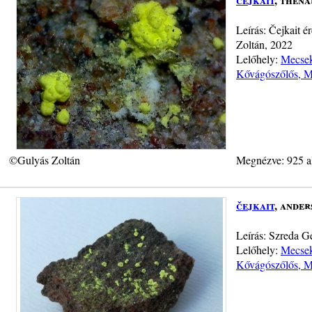
Leírás: Čejkait 
Zoltán, 2022
Lelőhely:
Mecsek
Kővágószőlős, 
©Gulyás Zoltán
Megnézve: 925 a
čejkait
, ander
Leírás: Szreda G
Lelőhely:
Mecsek
Kővágószőlős, 