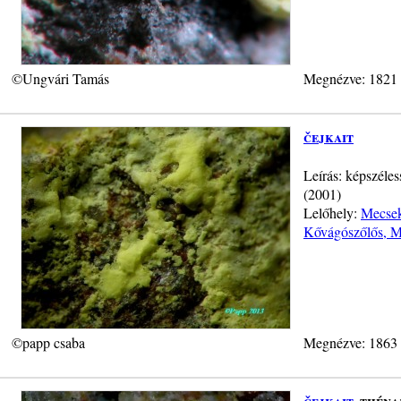
©Ungvári Tamás
Megnézve: 1821
čejkait
Leírás: képszéle
(2001)
Lelőhely:
Mecsek
Kővágószőlős, 
©papp csaba
Megnézve: 1863
čejkait
, théna