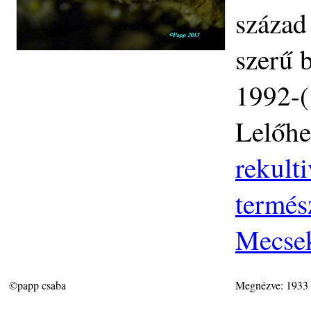
század 
szerű 
1992-(
Lelőhe
rekult
termés
Mecse
©papp csaba
Megnézve: 1933