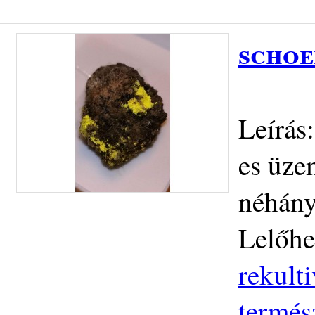
schoe
Leírás
es üze
néhány
Lelőhe
rekult
termés