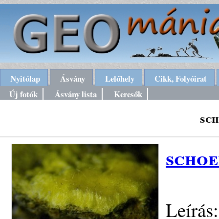
Nyitólap
Ásvány
Lelőhely
Cikk, Folyóirat
Új fotók
Ásvány lista
Keresők
sch
schoe
Leírás