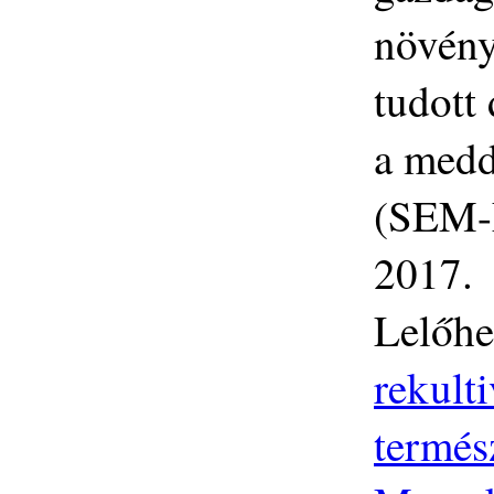
növény
tudott
a medd
(SEM-E
2017.
Lelőhe
rekult
termés