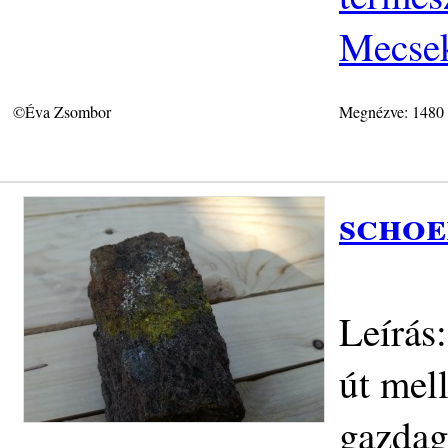
Mecse
©Éva Zsombor
Megnézve: 1480
schoe
Leírás
út mel
gazdag