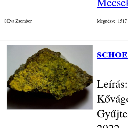
Mecse
©Éva Zsombor
Megnézve: 1517
schoe
Leírás
Kővágó
Gyűjte
2022