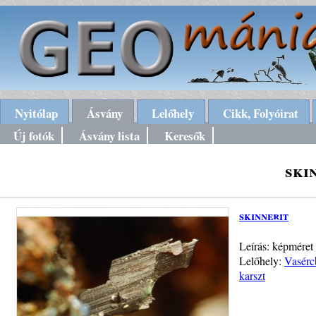
Nyitólap
Ásvány
Lelőhely
Cikk, Folyóirat
Új fotók
Ásvány lista
Keresők
ski
skinnerit
Leírás: képmére
Lelőhely:
Vasérc
karszt