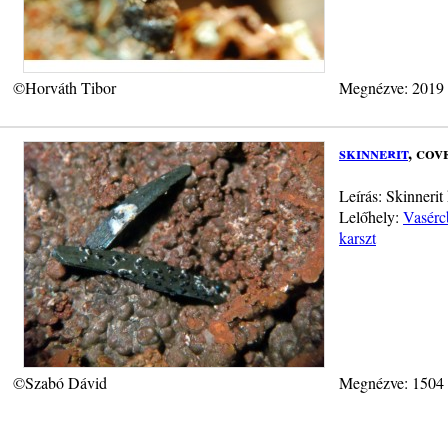
©Horváth Tibor
Megnézve: 2019
skinnerit
, cov
Leírás: Skinnerit
Lelőhely:
Vasérc
karszt
©Szabó Dávid
Megnézve: 1504