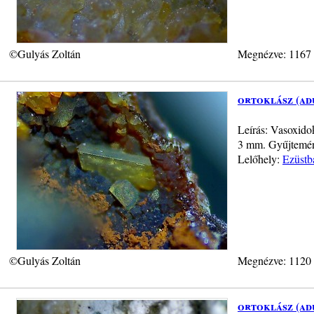
©Gulyás Zoltán
Megnézve: 1167
ortoklász (ad
Leírás: Vasoxidok
3 mm. Gyűjtemény
Lelőhely:
Ezüstb
©Gulyás Zoltán
Megnézve: 1120
ortoklász (ad