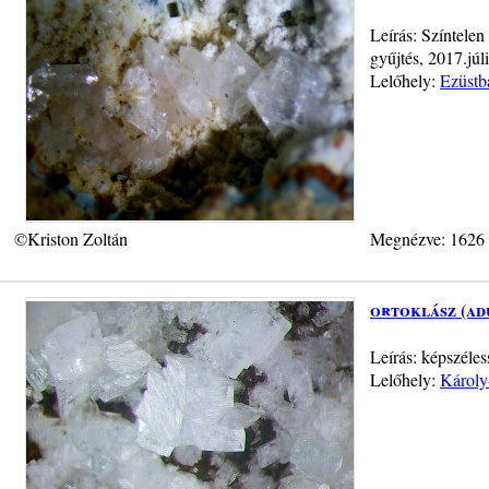
Leírás: Színtelen
gyűjtés, 2017.júli
Lelőhely:
Ezüstb
©Kriston Zoltán
Megnézve: 1626
ortoklász (ad
Leírás: képszéle
Lelőhely:
Károly