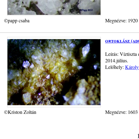
©papp csaba
Megnézve: 1920
ortoklász (ad
Leírás: Víztiszta
2014.július.
Lelőhely:
Károly
©Kriston Zoltán
Megnézve: 1603