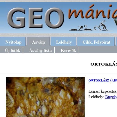
Nyitólap
Ásvány
Lelőhely
Cikk, Folyóirat
Új fotók
Ásvány lista
Keresők
ortoklás
ortoklász (ad
Leírás: képszéle
Lelőhely:
Bagoly