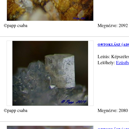
©papp csaba
Megnézve: 2092
ortoklász (ad
Leírás: Képszéle
Lelőhely:
Ezüstb
©papp csaba
Megnézve: 2080
ortoklász (ad