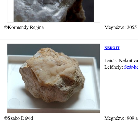
©Körmendy Regina
Megnézve: 2055
nekoit
Leírás: Nekoit v
Lelőhely:
Szár-h
©Szabó Dávid
Megnézve: 909 a