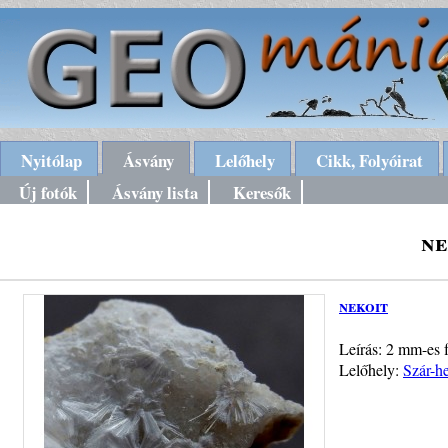
Nyitólap
Ásvány
Lelőhely
Cikk, Folyóirat
Új fotók
Ásvány lista
Keresők
ne
nekoit
Leírás: 2 mm-es 
Lelőhely:
Szár-h