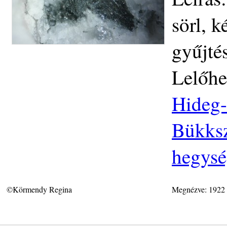
sörl, 
gyűjté
Lelőhe
Hideg-
Bükksz
hegys
©Körmendy Regina
Megnézve: 1922