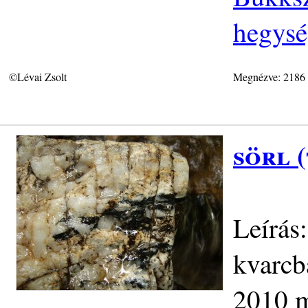
hegys
©Lévai Zsolt
Megnézve: 2186
sörl 
Leírás:
kvarcb
2010 m