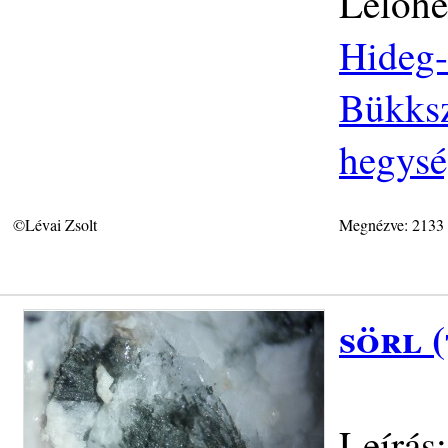
Lelőhe
Hideg-
Bükksz
hegys
©Lévai Zsolt
Megnézve: 2133
sörl 
Leírás