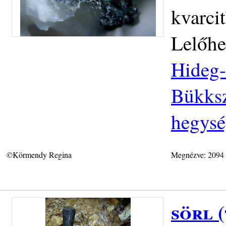
kvarci
Lelőhe
Hideg-
Bükksz
hegys
©Körmendy Regina
Megnézve: 2094
sörl 