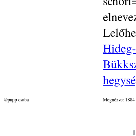
schorl=
elneve
Lelőhe
Hideg-
Bükksz
hegys
©papp csaba
Megnézve: 1884
1