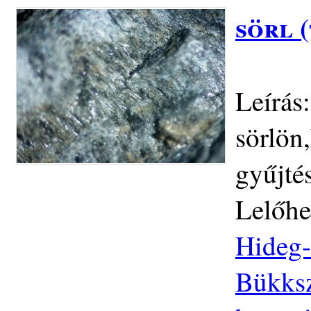
sörl 
Leírás:
sörlön
gyűjté
Lelőhe
Hideg-
Bükksz