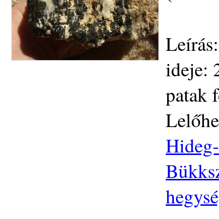
Leírás
ideje:
patak f
Lelőhe
Hideg-
Bükksz
hegys