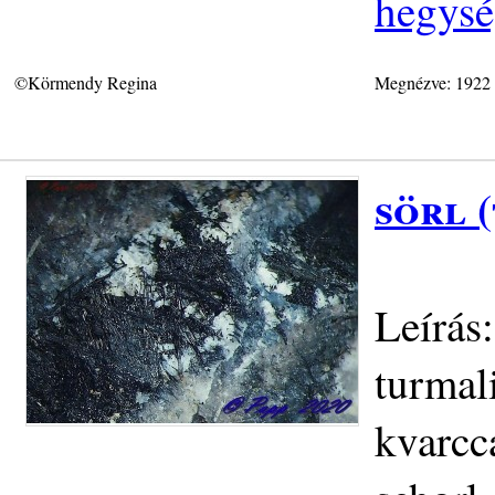
hegys
©Körmendy Regina
Megnézve: 1922
sörl 
Leírás
turmali
kvarcc