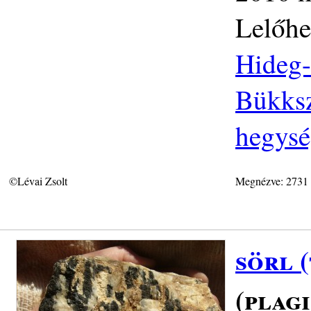
Lelőhe
Hideg-
Bükksz
hegys
©Lévai Zsolt
Megnézve: 2731
sörl 
(plag