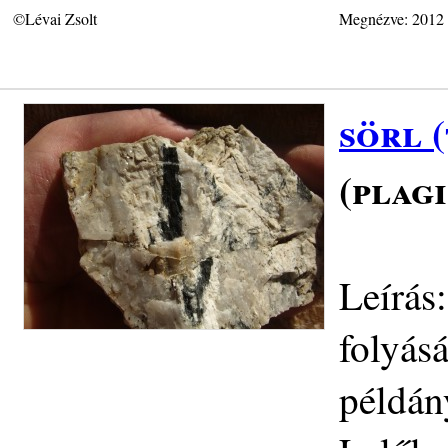
©Lévai Zsolt
Megnézve: 2012
sörl 
(plag
Leírás
folyás
példán