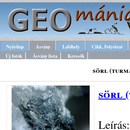
Nyitólap
Ásvány
Lelőhely
Cikk, Folyóirat
Új fotók
Ásvány lista
Keresők
sörl (turm
sörl 
Leírás