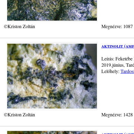
©Kriston Zoltán
Megnézve: 1087
aktinolit (am
Leírás: Feketébe 
2019.június, Tard
Lelőhely:
Tardos
©Kriston Zoltán
Megnézve: 1428
aktinolit (am