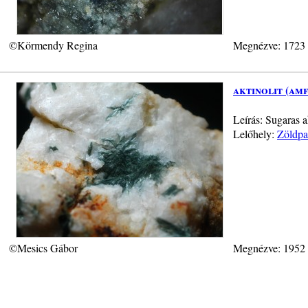
©Körmendy Regina
Megnézve: 1723
aktinolit (am
Leírás: Sugaras a
Lelőhely:
Zöldpa
©Mesics Gábor
Megnézve: 1952