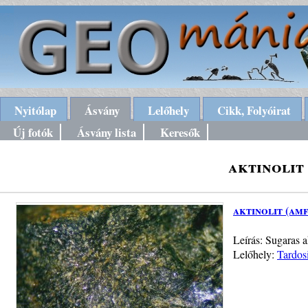
Nyitólap
Ásvány
Lelőhely
Cikk, Folyóirat
Új fotók
Ásvány lista
Keresők
aktinolit
aktinolit (am
Leírás: Sugaras a
Lelőhely:
Tardos