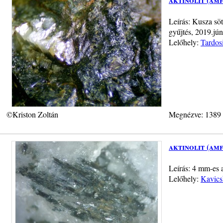
Leírás: Kusza söt
gyűjtés, 2019.jún
Lelőhely:
Tardos
©Kriston Zoltán
Megnézve: 1389
aktinolit (am
Leírás: 4 mm-es a
Lelőhely:
Kavics