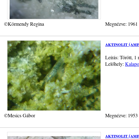
©Körmendy Regina
Megnézve: 1961
aktinolit (am
Leírás: Törött, 1
Lelőhely:
Kalapo
©Mesics Gábor
Megnézve: 1953
aktinolit (am