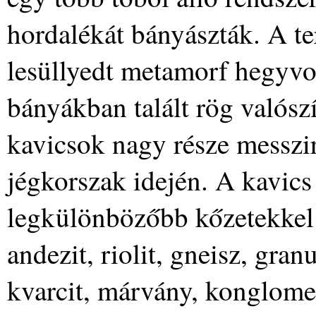
hordalékát bányászták. A ter
lesüllyedt metamorf hegyvo
bányákban talált rög valósz
kavicsok nagy része messzir
jégkorszak idején. A kavic
legkülönbözőbb kőzetekkel le
andezit, riolit, gneisz, granu
kvarcit, márvány, konglomer