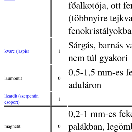
főalkotója, ott f
(többnyire tejkva
fenokristályokba
Sárgás, barnás v
kvarc (jáspis)
1
nem túl gyakori
0,5-1,5 mm-es f
laumontit
0
aduláron
lizardit (szerpentin
1
csoport)
0,2-1 mm-es fek
palákban, legömb
magnetit
0