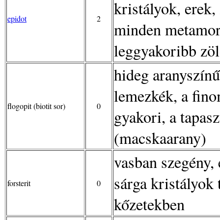
kristályok, erek,
epidot
2
minden metamorf
leggyakoribb zö
hideg aranyszínű
lemezkék, a fin
flogopit (biotit sor)
0
gyakori, a tapas
(macskaarany)
vasban szegény, 
sárga kristályok
forsterit
0
kőzetekben