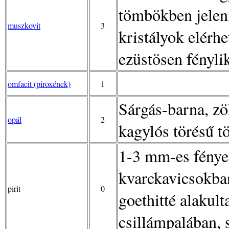
tömbökben jelen
muszkovit
3
kristályok elérhe
ezüstösen fénylik
omfacit (piroxének)
1
Sárgás-barna, zöl
opál
2
kagylós törésű 
1-3 mm-es fényes
kvarckavicsokban
pirit
0
goethitté alakult
csillámpalában, 