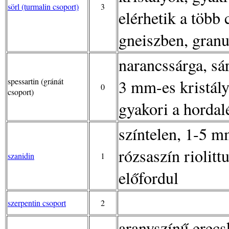
sörl (turmalin csoport)
3
elérhetik a több 
gneiszben, granu
narancssárga, sá
spessartin (gránát
3 mm-es kristál
0
csoport)
gyakori a horda
színtelen, 1-5 m
rózsaszín riolit
szanidin
1
előfordul
szerpentin csoport
2
aranyszínű erecs