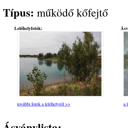
Típus:
működő kőfejtő
Lelőhelyfotók:
Ásv
további fotók a lelőhelyről >>
a 
Ásványlista: