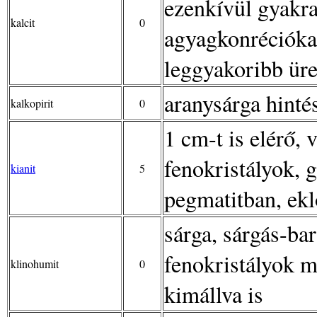
ezenkívül gyakra
kalcit
0
agyagkonréciókat
leggyakoribb üre
aranysárga hinté
kalkopirit
0
1 cm-t is elérő,
fenokristályok, g
kianit
5
pegmatitban, ek
sárga, sárgás-ba
fenokristályok 
klinohumit
0
kimállva is