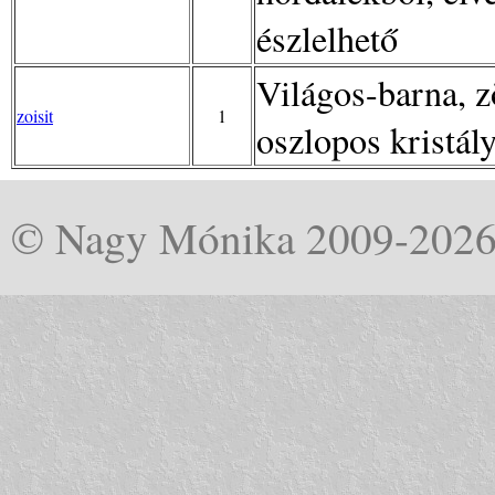
észlelhető
Világos-barna, 
zoisit
1
oszlopos kristál
© Nagy Mónika 2009-202