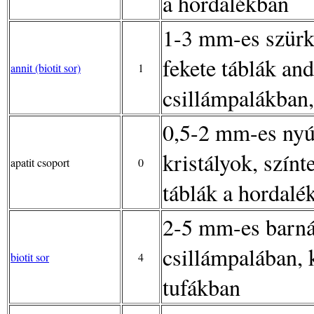
a hordalékban
1-3 mm-es szürk
fekete táblák and
annit (biotit sor)
1
csillámpalákban,
0,5-2 mm-es nyúl
kristályok, színt
apatit csoport
0
táblák a hordalé
2-5 mm-es barnás
csillámpalában, 
biotit sor
4
tufákban