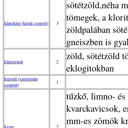
sötétzöld,néha 
tömegek, a klori
klinoklor (klorit csoport)
3
zöldpalában sötét
gneiszben is gya
zöld, sötétzöld 
klinozoisit
2
eklogitokban
krizotil (szerpentin
1
csoport)
tűzkő, limno- és
kvarckavicsok, e
mm-es zömök kri
kvarc
2