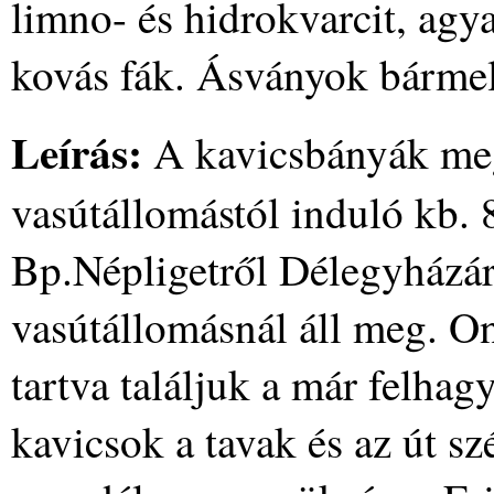
limno- és hidrokvarcit, agy
kovás fák. Ásványok bármel
Leírás:
A kavicsbányák me
vasútállomástól induló kb. 
Bp.Népligetről Délegyházára
vasútállomásnál áll meg. O
tartva találjuk a már felhag
kavicsok a tavak és az út sz