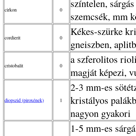
színtelen, sárgás
cirkon
0
szemcsék, mm kö
Kékes-szürke kr
cordierit
0
gneiszben, aplit
a szferolitos rio
cristobalit
0
magját képezi, v
2-3 mm-es sötétz
kristályos palák
diopszid (piroxének)
1
nagyon gyakori
1-5 mm-es sárgá