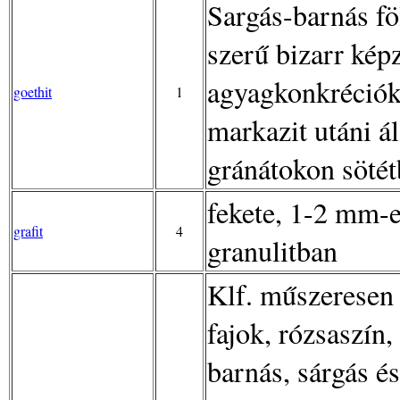
Sargás-barnás f
szerű bizarr ké
agyagkonkréciók k
goethit
1
markazit utáni á
gránátokon sötét
fekete, 1-2 mm-e
grafit
4
granulitban
Klf. műszeresen
fajok, rózsaszín,
barnás, sárgás é