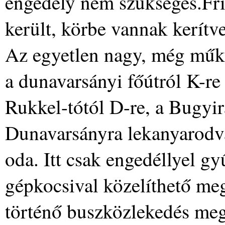
engedély nem szükséges.Fri
került, körbe vannak kerítv
Az egyetlen nagy, még mű
a dunavarsányi főútról K-re 
Rukkel-tótól D-re, a Bugyir
Dunavarsányra lekanyarodva
oda. Itt csak engedéllyel gy
gépkocsival közelíthető meg
történő buszközlekedés meg