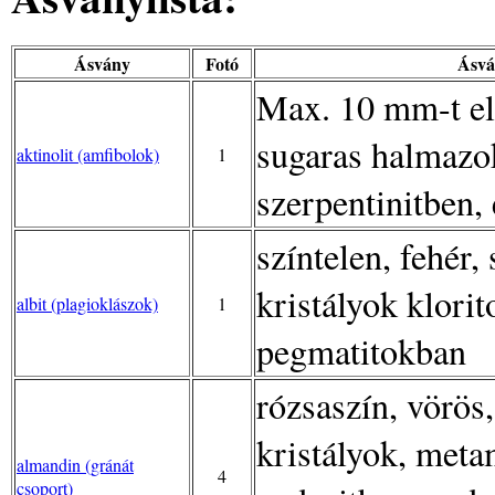
Ásvány
Fotó
Ásvá
Max. 10 mm-t elé
sugaras halmazo
aktinolit (amfibolok)
1
szerpentinitben,
színtelen, fehér
kristályok klorit
albit (plagioklászok)
1
pegmatitokban
rózsaszín, vörös
kristályok, meta
almandin (gránát
4
csoport)