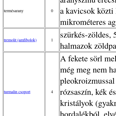
a kavicsok közt
termésarany
0
mikrométeres a
szürkés-zöldes,
tremolit (amfibolok)
1
halmazok zöldpa
A fekete sörl me
még meg nem hatá
pleokroizmussal r
rózsaszín, kék é
turmalin csoport
4
kristályok (gyak
hordalékból, elv