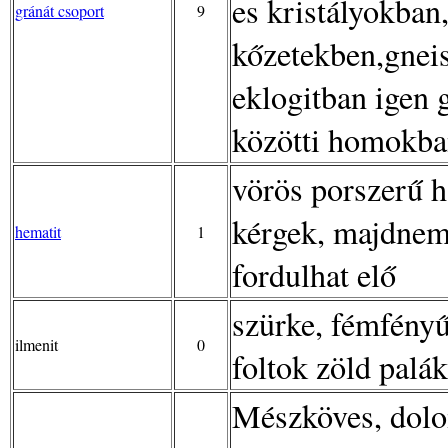
es kristályokban,
gránát csoport
9
kőzetekben,gnei
eklogitban igen 
közötti homokban
vörös porszerű h
kérgek, majdnem
hematit
1
fordulhat elő
szürke, fémfényű
ilmenit
0
foltok zöld palá
Mészköves, dolo