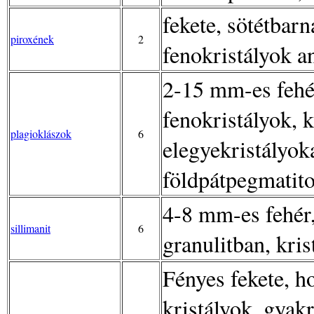
fekete, sötétbar
piroxének
2
fenokristályok a
2-15 mm-es fehér
fenokristályok, k
plagioklászok
6
elegyekristályok
földpátpegmatito
4-8 mm-es fehér,
sillimanit
6
granulitban, kri
Fényes fekete, h
kristályok, gyak