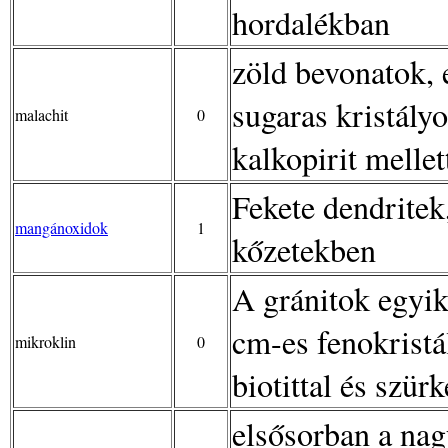
hordalékban
zöld bevonatok, 
sugaras kristály
malachit
0
kalkopirit mellet
Fekete dendritek
mangánoxidok
1
kőzetekben
A gránitok egyik
cm-es fenokristá
mikroklin
0
biotittal és szür
elsősorban a nag