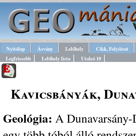
Nyitólap
Ásvány
Lelőhely
Cikk, Folyóirat
Legfrissebb
Lelőhely lista
Utolsó 10
Kavicsbányák, Duna
Geológia:
A Dunavarsány-D
egy több tóból álló rendsze