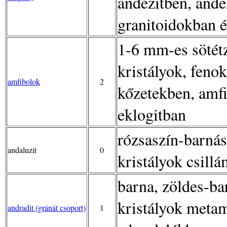
andezitben, ande
granitoidokban é
1-6 mm-es sötétz
kristályok, feno
amfibolok
2
kőzetekben, amfi
eklogitban
rózsaszín-barná
andaluzit
0
kristályok csill
barna, zöldes-b
kristályok metam
andradit (gránát csoport)
1