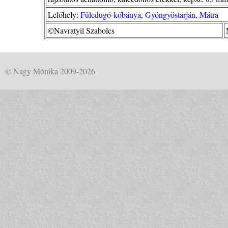
Lelőhely:
Füledugó-kőbánya, Gyöngyöstarján, Mátra
©Navratyil Szabolcs
© Nagy Mónika 2009-2026