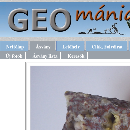
Nyitólap
Ásvány
Lelőhely
Cikk, Folyóirat
Új fotók
Ásvány lista
Keresők