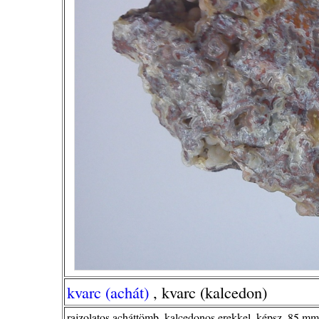
kvarc (achát)
, kvarc (kalcedon)
rajzolatos acháttömb, kalcedonos erekkel, képsz. 85 mm