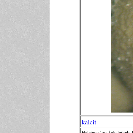
kalcit
Halványsárga kalcitgömb.