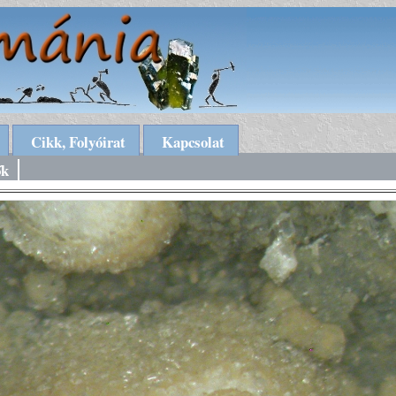
Cikk, Folyóirat
Kapcsolat
ők