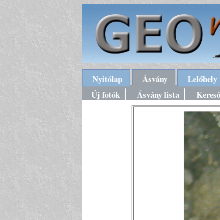
Nyitólap
Ásvány
Lelőhely
Új fotók
Ásvány lista
Keres