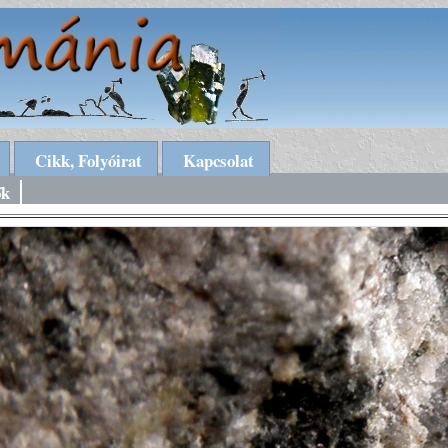
Cikk, Folyóirat
Kapcsolat
ők