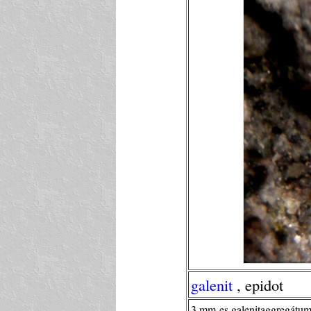
galenit
, epidot
3 mm-es galenitaggregátum 