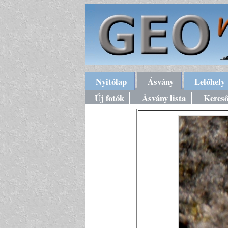
Nyitólap
Ásvány
Lelőhely
Új fotók
Ásvány lista
Keres