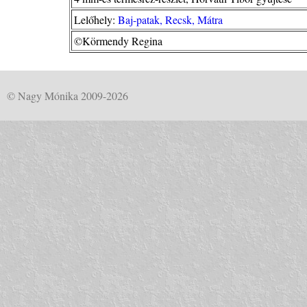
Lelőhely:
Baj-patak, Recsk, Mátra
©Körmendy Regina
© Nagy Mónika 2009-2026