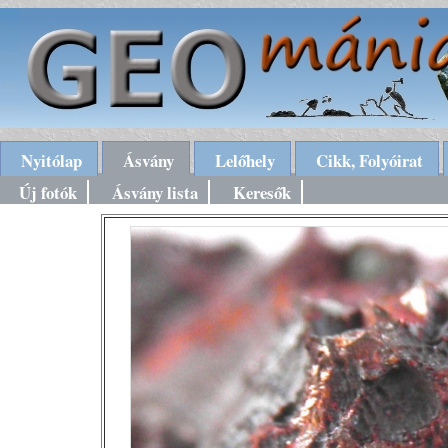
Nyitólap
Ásvány
Lelőhely
Cikk, Folyóirat
Új fotók
Ásvány lista
Keresők