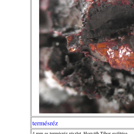
termésréz
4 mm-es termésréz-részlet, Horváth Tibor gyűjtése