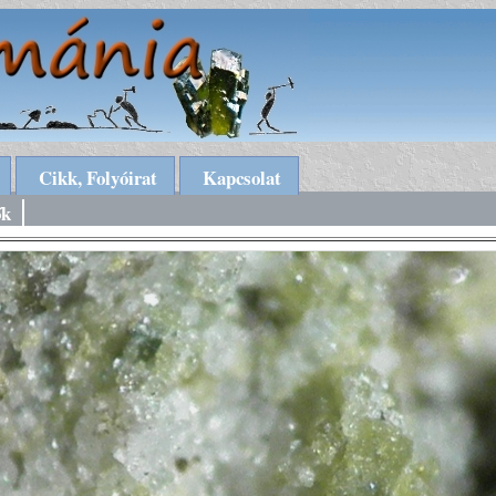
Cikk, Folyóirat
Kapcsolat
ők