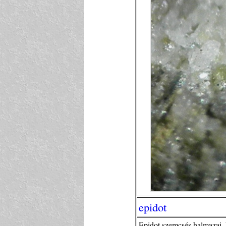
epidot
Epidot szemcsés halmazai, 