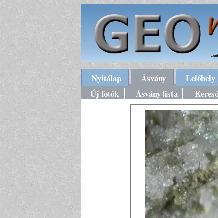
Nyitólap
Ásvány
Lelőhely
Új fotók
Ásvány lista
Keres