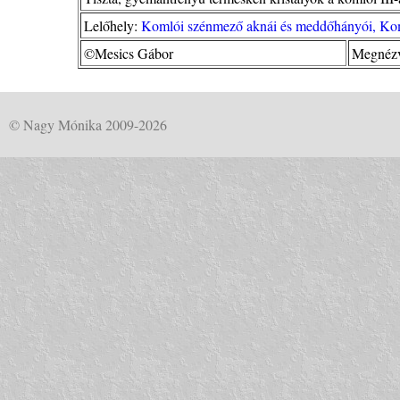
Lelőhely:
Komlói szénmező aknái és meddőhányói, Ko
©Mesics Gábor
Megnézv
© Nagy Mónika 2009-2026