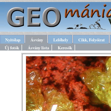
Nyitólap
Ásvány
Lelőhely
Cikk, Folyóirat
Új fotók
Ásvány lista
Keresők