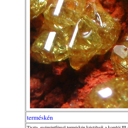
terméskén
Tiszta, gyémántfényű terméskén kristályok a komlói III