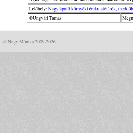
Lelőhely:
Nagylápafő környéki érckutatótárók, meddőhá
©Ungvári Tamás
Megn
© Nagy Mónika 2009-2026