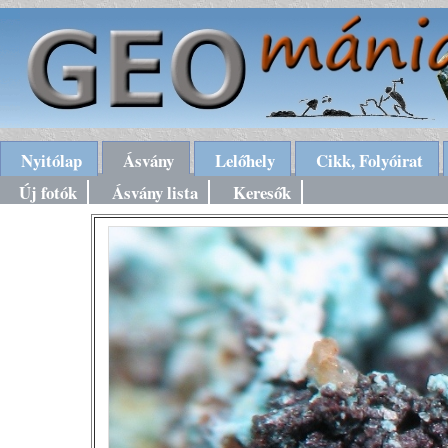
Nyitólap
Ásvány
Lelőhely
Cikk, Folyóirat
Új fotók
Ásvány lista
Keresők