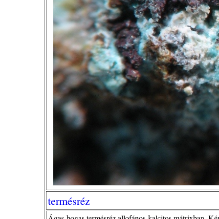
termésréz
Ágas-bogas termésréz allofános-kalcitos mátrixban. Ké