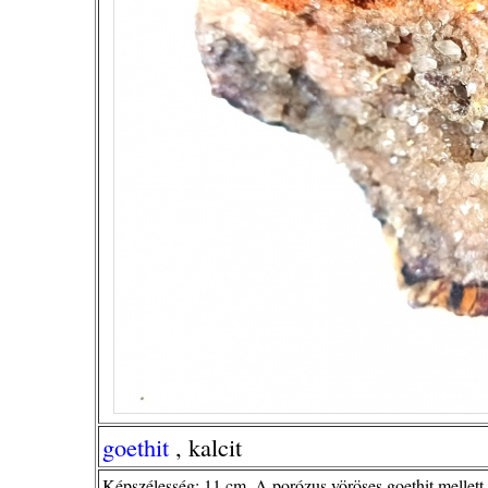
goethit
, kalcit
Képszélesség: 11 cm. A porózus vöröses goethit mellett 