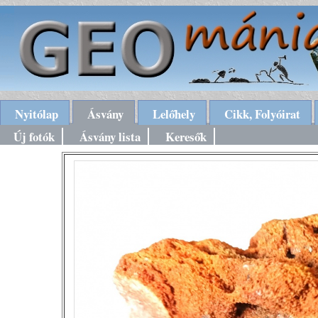
Nyitólap
Ásvány
Lelőhely
Cikk, Folyóirat
Új fotók
Ásvány lista
Keresők