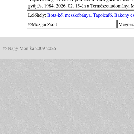
gyűjtés, 1984. 2026. 02. 15-én a Természettudományi 
Lelőhely:
Bota-kő, mészkőbánya, Tapolcafő, Bakony és
©Mozgai Zsolt
Megnézv
© Nagy Mónika 2009-2026