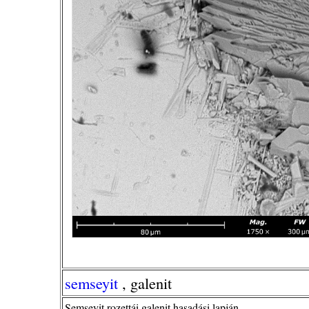
semseyit
, galenit
Semseyit rozettái galenit hasadási lapján.