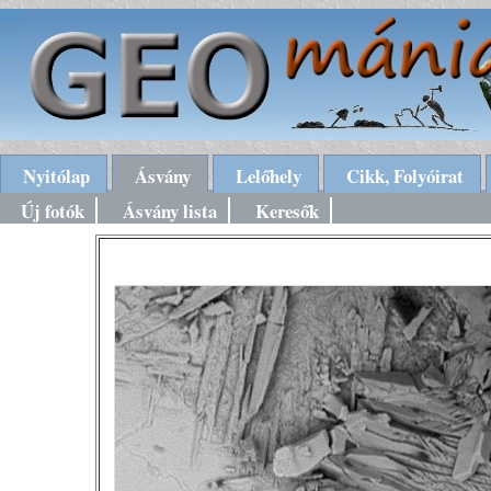
Nyitólap
Ásvány
Lelőhely
Cikk, Folyóirat
Új fotók
Ásvány lista
Keresők