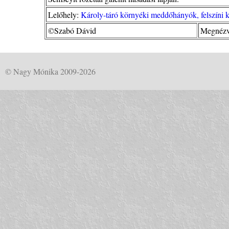
Lelőhely:
Károly-táró környéki meddőhányók, felszíni 
©Szabó Dávid
Megnézv
© Nagy Mónika 2009-2026