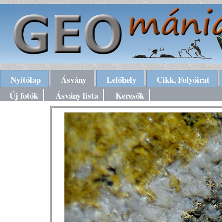
Nyitólap
Ásvány
Lelőhely
Cikk, Folyóirat
Új fotók
Ásvány lista
Keresők