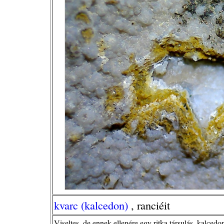
kvarc (kalcedon)
, ranciéit
Viseltes, de ennek ellenére egy ritka társulás, kalced