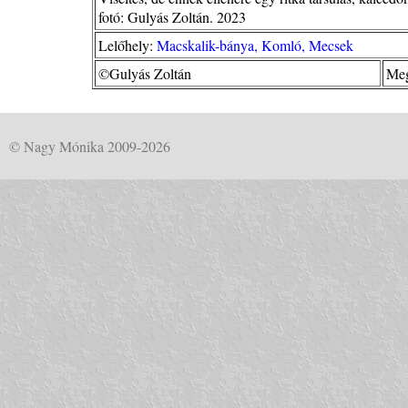
fotó: Gulyás Zoltán. 2023
Lelőhely:
Macskalik-bánya, Komló, Mecsek
©Gulyás Zoltán
Meg
© Nagy Mónika 2009-2026