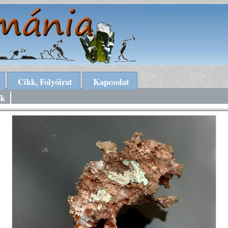
Cikk, Folyóirat
Kapcsolat
ők