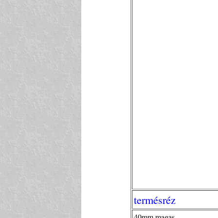
termésréz
40mm magas.