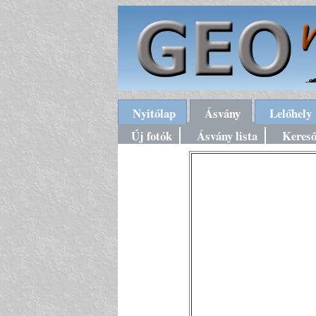
Nyitólap
Ásvány
Lelőhely
Új fotók
Ásvány lista
Keres