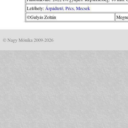
Lelőhely:
Árpádtető, Pécs, Mecsek
©Gulyás Zoltán
Megné
© Nagy Mónika 2009-2026