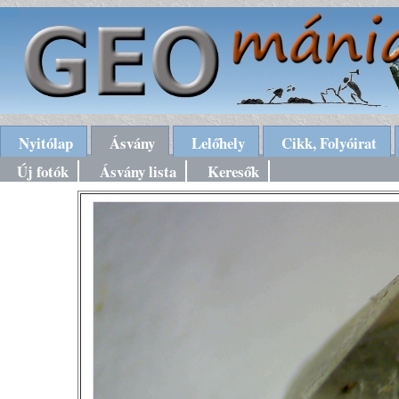
Nyitólap
Ásvány
Lelőhely
Cikk, Folyóirat
Új fotók
Ásvány lista
Keresők