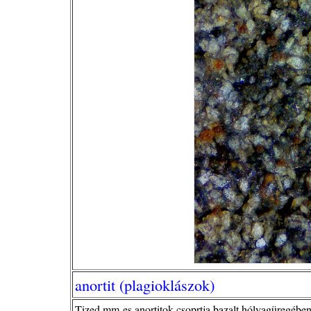
anortit (plagioklászok)
Tized mm-es anortitok csoprtja bazalt hólyagüregébe