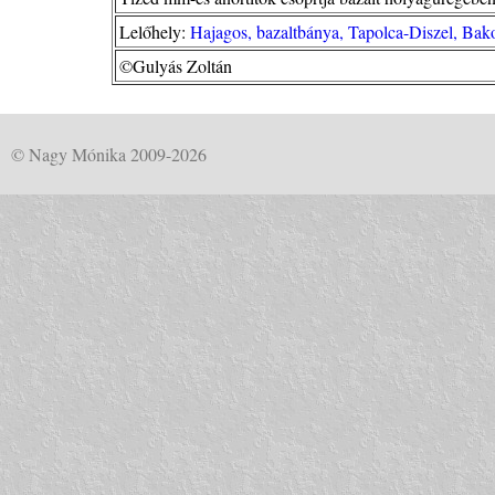
Lelőhely:
Hajagos, bazaltbánya, Tapolca-Diszel, Bak
©Gulyás Zoltán
© Nagy Mónika 2009-2026