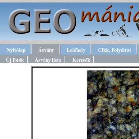
Nyitólap
Ásvány
Lelőhely
Cikk, Folyóirat
Új fotók
Ásvány lista
Keresők