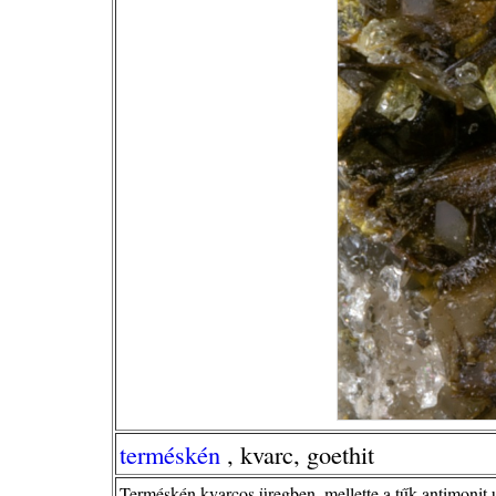
terméskén
, kvarc, goethit
Terméskén kvarcos üregben, mellette a tűk antimonit u