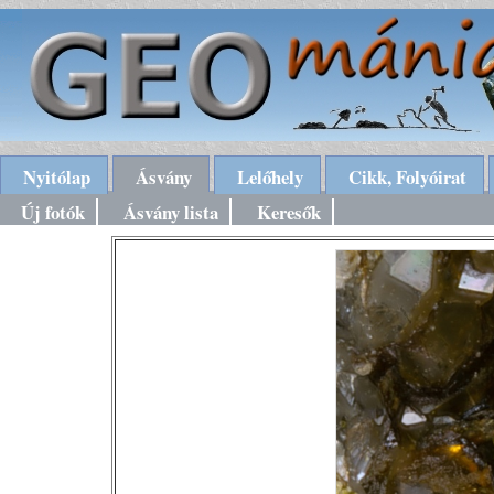
Nyitólap
Ásvány
Lelőhely
Cikk, Folyóirat
Új fotók
Ásvány lista
Keresők