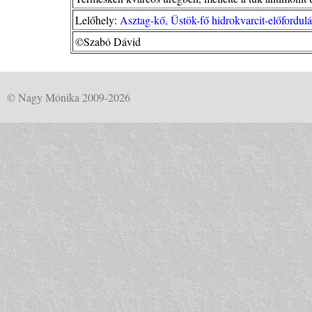
Lelőhely:
Asztag-kő, Üstök-fő hidrokvarcit-előfordu
©Szabó Dávid
© Nagy Mónika 2009-2026