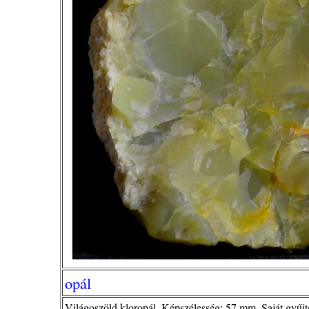
opál
Világoszöld kloropál. Képszélesség: 57 mm. Saját gyűjté