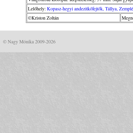
Lelőhely:
Kopasz-hegyi andezitkőfejtők, Tállya, Zempl
©Kriston Zoltán
Megné
© Nagy Mónika 2009-2026