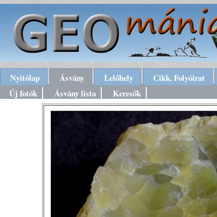
Nyitólap
Ásvány
Lelőhely
Cikk, Folyóirat
Új fotók
Ásvány lista
Keresők