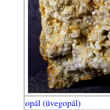
opál (üvegopál)