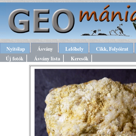
Nyitólap
Ásvány
Lelőhely
Cikk, Folyóirat
Új fotók
Ásvány lista
Keresők