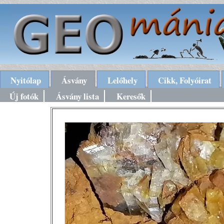
Nyitólap
Ásvány
Lelőhely
Cikk, Folyóirat
Új fotók
Ásvány lista
Keresők